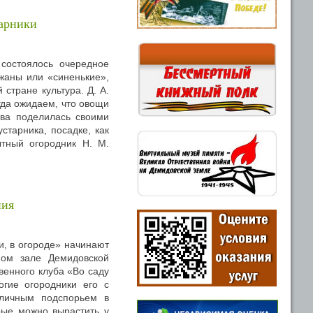
тарники
состоялось очередное
жаны или «синенькие»,
стране культура. Д. А.
да ожидаем, что овощи
ова поделилась своими
старника, посадке, как
ытный огородник Н. М.
ния
ли, в огороде» начинают
ном зале Демидовской
венного клуба «Во саду
огие огородники его с
тличным подспорьем в
рые можно вырастить у