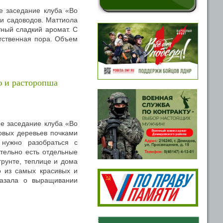
е заседание клуба «Во
ди садоводов.
Маттиола
тный сладкий аромат.
С
етственная пора. Объем
ью и расторопша
е заседание клуба «Во
овых деревьев почками
 нужно разобраться с
ательно есть отдельные
грунте, теплице и дома
о из самых красивых и
казала о выращивании