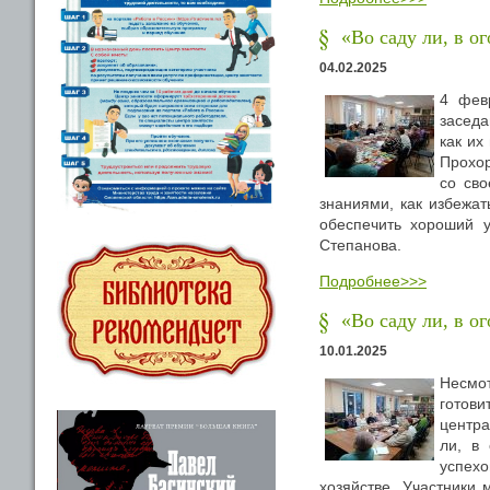
«Во саду ли, в о
04.02.2025
4 фев
заседа
как их
Прохо
со св
знаниями, как избежат
обеспечить хороший у
Степанова.
Подробнее>>>
«Во саду ли, в о
10.01.2025
Несмот
готов
центра
ли, в 
успех
хозяйстве. Участники