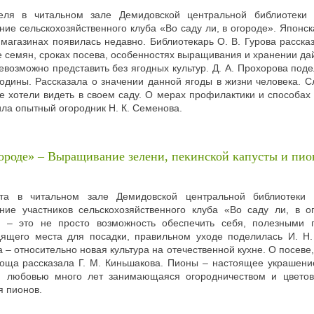
еля в читальном зале Демидовской центральной библиотеки 
ние сельскохозяйственного клуба «Во саду ли, в огороде». Японск
магазинах появилась недавно. Библиотекарь О. В. Гурова расск
 семян, сроках посева, особенностях выращивания и хранении да
евозможно представить без ягодных культур. Д. А. Прохорова по
ины. Рассказала о значении данной ягоды в жизни человека. Сл
не хотели видеть в своем саду. О мерах профилактики и способа
а опытный огородник Н. К. Семенова.
городе» – Выращивание зелени, пекинской капусты и пио
та в читальном зале Демидовской центральной библиотеки 
ние участников сельскохозяйственного клуба «Во саду ли, в 
и – это не просто возможность обеспечить себя, полезными 
ящего места для посадки, правильном уходе поделилась И. Н.
а – относительно новая культура на отечественной кухне. О посев
воща рассказала Г. М. Киньшакова. Пионы – настоящее украшение
й любовью много лет занимающаяся огородничеством и цветово
я пионов.