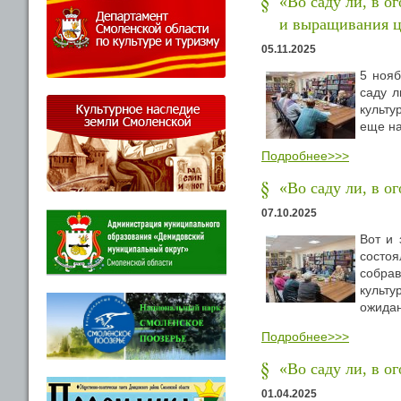
«Во саду ли, в о
и выращивания ц
05.11.2025
5 нояб
саду л
культу
еще на
Подробнее>>>
«Во саду ли, в о
07.10.2025
Вот и 
состо
собра
культу
ожидан
Подробнее>>>
«Во саду ли, в о
01.04.2025