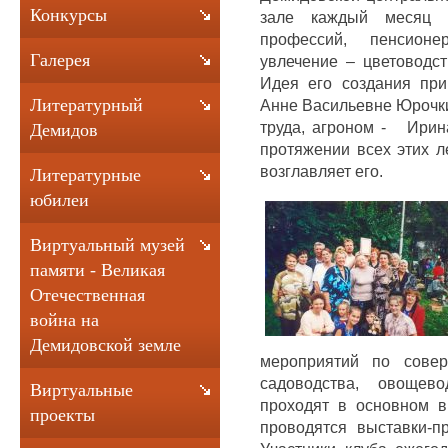
Конкурсы
зале каждый месяц 
профессий, пенсион
Галерея
увлечение – цветоводст
Идея его создания пр
Литературный
Анне Васильевне Юрочки
труда, агроном - Ирин
Демидов
протяжении всех этих л
возглавляет его.
Литературные
юбилеи
Виртуальный музей
памяти - Великая
Отечественная
война на
Демидовской земле
мероприятий по совер
садоводства, овощево
Виртуальные
проходят в основном в
проекты
проводятся выставки-п