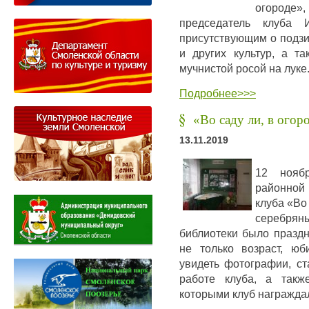
огород
председатель клуба 
присутствующим о подзи
и других культур, а т
мучнистой росой на луке
Подробнее>>>
«Во саду ли, в огор
13.11.2019
12 нояб
районной
клуба «Во 
серебрян
библиотеки было празд
не только возраст, юб
увидеть фотографии, ст
работе клуба, а такж
которыми клуб награжда