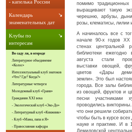
- капелька России
помимо традиционных 
выращивают такую экзо
Календарь
черешню, арбузы, дыни
знаменательных дат
розы, клематисы, лилии 
А начиналось все с тог
Клубы по
начале 90-х годов XX 
интересам
стенах центральной р
библиотеки ежегодно 
Во саду ли, в огороде
августа стали пров
Литературное объединение
выставки овощей, фр
«Колос»
цветов «Дары демид
Интеллектуальный клуб знатоков
«Что? Где? Когда?»
земли». Это был настоя
Литературные четверги
города. Все залы библи
из овощей, фруктов и ц
Молодежный клуб «Грани»
песни участниками ху
Гражданин XXI века
проводились викторины.
- Экологический клуб «Эко-До»
что они решили собирать
- Литературный клуб «Книжник»
чтобы быть в курсе всех
- Клуб «Мама, папа и Я»
науке и практике. И в 
- Православная кафедра
Демидовской центрально