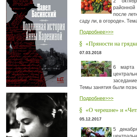
2 октяб
районной
после лет
саду ли, в огороде». Тем
Подробнее>>>
«Пряности на грядке
07.03.2018
6 марта 
центральн
заседани
Темы занятия были позн
Подробнее>>>
«О черешне» и «Чет
05.12.2017
5 декабр
центральн