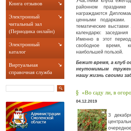
Участники клуба ежего
Книга отзывов
районном праздник
награждаются Дипломам
Электронный
ценными подарками. 
читальный зал
тематические выставки 
(Периодика онлайн)
календарю: заседания
Именно в этот период
Электронный
свободное время, к
каталог
наибольшей пользой.
Бежит время, а клуб 
Виртуальная
неутомимым тружен
справочная служба
нашу жизнь своими з
«Во саду ли, в ого
04.12.2019
3 декабр
центральн
очередно