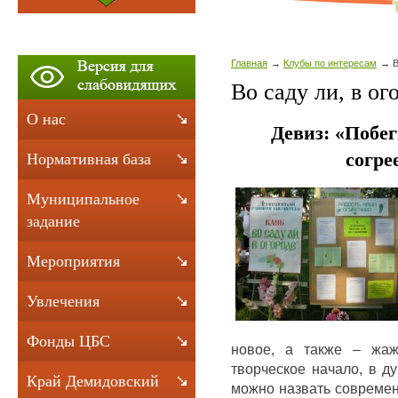
Главная
Клубы по интересам
В
Во саду ли, в ог
О нас
Девиз: «Побег
согр
Нормативная база
Муниципальное
задание
Мероприятия
Увлечения
Фонды ЦБС
новое, а также – жаж
творческое начало, в д
Край Демидовский
можно назвать совреме