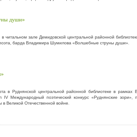
уны души»
 в читальном зале Демидовской центральной районной библиотек
поэта, барда Владимира Шумилова «Волшебные струны души».
и»
рта в Руднянской центральной районной библиотеке в рамках 
л IV Международный поэтический конкурс «Руднянские зори», 
 в Великой Отечественной войне.