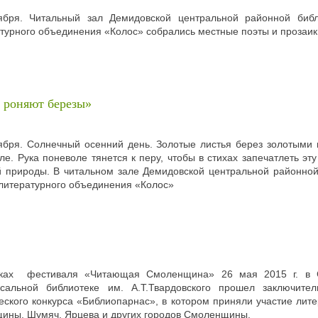
ября. Читальный зал Демидовской центральной районной библ
турного объединения «Колос» собрались местные поэты и прозаик
 роняют березы»
ября. Солнечный осенний день. Золотые листья берез золотыми
ле. Рука поневоле тянется к перу, чтобы в стихах запечатлеть эт
 природы. В читальном зале Демидовской центральной районной
литературного объединения «Колос»
ках фестиваля «Читающая Смоленщина» 26 мая 2015 г. в С
рсальной библиотеке им. А.Т.Твардовского прошел заключител
еского конкурса «Библиопарнас», в котором приняли участие ли
ины, Шумяч, Ярцева и других городов Смоленщины.