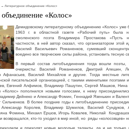
Литературное объединение «Колос»
 объединение «Колос»
Демидовскому литературному объединению «Колос» уже б
1963 г. в областной газете «Рабочий путь» была н
смоленского поэта Владимира Простакова «Пусть н
частности, в ней автор сказал, что организатором этой 
Василий Васильевич Романенков, сумевший сконцентр
воедино все творческие силы района, установить тесную св
В первый состав литобъединения тогда вошли поэты, 
очеркисты: Василий Романенков, Дмитрий Алешин, Л
ин Афанасьев, Василий Михайлов и другие. Тогда местные лит
нской писательской организацией, с такими именитыми поэтами 
ев, Евгений Алфимов, Владимир Пашутин, Сергей Машков, Нина 
в «Колос» пополнился новыми голосами, к нему присоединилис
ладимир Дейнеко и Александр Фомин, Геннадий Язенькин и Валент
т Сильченков. В более поздние годы к литобъединению присоеди
, Александр Королев, Владимир Шумилов, Василий Сундуков, А
тьяна Фомина, Михаил Ершов, Игорь Ковалев, Николай Кондрашов
 и возвращался, кто-то уходил в мир иной, но ряды «колосовцев» н
риходили и приходят новые молодые таланты, да и не только 