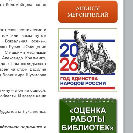
га Коломейцева, юная
ает свои поэтические и
й тем или иным путем
 «Вокзальная осень»,
рках Руси», «Очищение
ь». С нашими местными
 Александр Кравченко,
гда к нам заглядывают
есен на стихи Василия
нии Владимира Шумилова
кину – и он не ошибся.
области. И всегда наши
удратовна Лукьяненко,
отдельное зернышко в