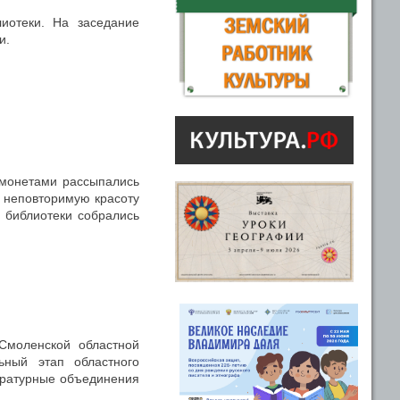
иотеки. На заседание
и.
 монетами рассыпались
у неповторимую красоту
 библиотеки собрались
моленской областной
ьный этап областного
тературные объединения