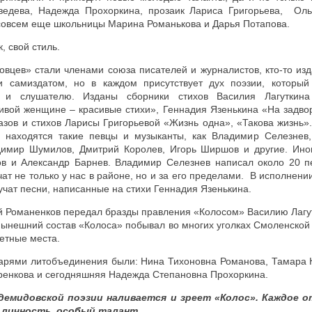
ведева, Надежда Прохоркина, прозаик Лариса Григорьева, Оль
совсем еще школьницы Марина Романькова и Дарья Потапова.
, свой стиль.
совцев» стали членами союза писателей и журналистов, кто-то изд
ки самиздатом, но в каждом присутствует дух поэзии, которы
 и слушателю. Изданы сборники стихов Василия Лагуткина
ивой женщине – красивые стихи», Геннадия Язенькина «На задво
казов и стихов Ларисы Григорьевой «Жизнь одна», «Такова жизн
 находятся такие певцы и музыканты, как Владимир Селезнев,
димир Шумилов, Дмитрий Королев, Игорь Ширшов и другие. Ино
ов и Александр Барнев. Владимир Селезнев написал около 20 п
учат не только у нас в районе, но и за его пределами. В исполне
учат песни, написанные на стихи Геннадия Язенькина.
 Романенков передал бразды правления «Колосом» Василию Лагут
нынешний состав «Колоса» побывал во многих уголках Смоленской 
етные места.
тарями литобъединения были: Нина Тихоновна Романова, Тамара К
ренкова и сегодняшняя Надежда Степановна Прохоркина.
демидовской поэзии наливается и зреет «Колос». Каждое 
 личность, особый талант.