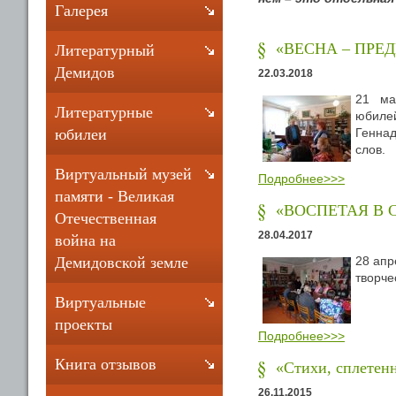
Галерея
«ВЕСНА – ПРЕ
Литературный
Демидов
22.03.2018
21 ма
Литературные
юбилей
Геннад
юбилеи
слов.
Виртуальный музей
Подробнее>>>
памяти - Великая
«ВОСПЕТАЯ В 
Отечественная
28.04.2017
война на
28 апр
Демидовской земле
творче
Виртуальные
проекты
Подробнее>>>
Книга отзывов
«Стихи, сплетен
26.11.2015