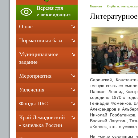
Главная
Клубы по интересам
Литературное
О нас
Нормативная база
Муниципальное
задание
Мероприятия
Саринский, Констант
тесную связь со смоле
Увлечения
Пашков, Леонид Козыр
середине 1970-х годо
Фонды ЦБС
Геннадий Фоменков, В
Александров и Альбер
Николай Горбатенков
Край Демидовский
Василий Лагуткин, Та
- капелька России
«Колос», кто-то уезжал
На смену уходящим п