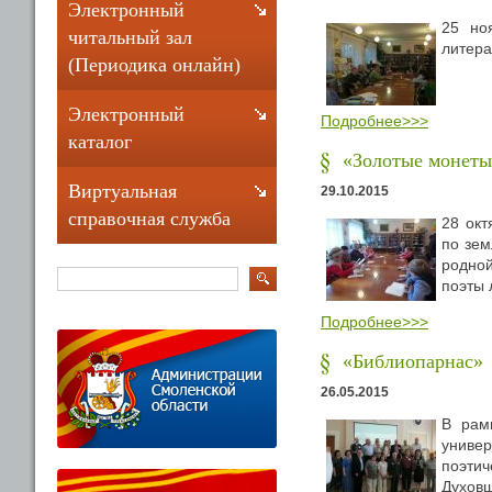
Электронный
25 но
читальный зал
литера
(Периодика онлайн)
Электронный
Подробнее>>>
каталог
«Золотые монеты
Виртуальная
29.10.2015
справочная служба
28 окт
по зем
родной
поэты 
Подробнее>>>
«Библиопарнас»
26.05.2015
В рам
униве
поэтич
Духовщ