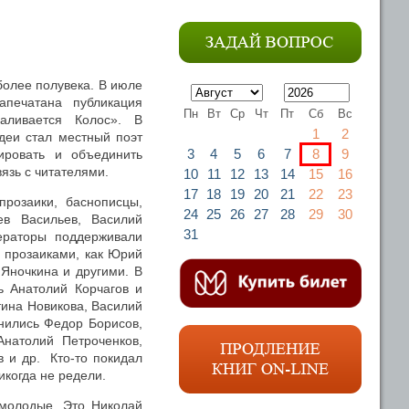
олее полувека. В июле
апечатана публикация
Пн
Вт
Ср
Чт
Пт
Сб
Вс
аливается Колос». В
1
2
идеи стал местный поэт
3
4
5
6
7
8
9
ировать и объединить
язь с читателями.
10
11
12
13
14
15
16
17
18
19
20
21
22
23
прозаики, баснописцы,
24
25
26
27
28
29
30
ев Васильев, Василий
31
ераторы поддерживали
и прозаиками, как Юрий
Яночкина и другими. В
ь Анатолий Корчагов и
ина Новикова, Василий
нились Федор Борисов,
натолий Петроченков,
 и др. Кто-то покидал
икогда не редели.
молодые. Это Николай