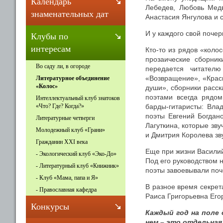
Календарь
Лебедев, Любовь Мед
знаменательных дат
Анастасия Янгулова и 
И у каждого свой почерк
Клубы по
интересам
Кто-то из рядов «коло
прозаические сборни
Во саду ли, в огороде
передается читателю
«Возвращение», «Крас
Литературное объединение
«Колос»
души», сборники расс
поэтами всегда рядом
Интеллектуальный клуб знатоков
барды-гитаристы: Вла
«Что? Где? Когда?»
поэты Евгений Богдан
Литературные четверги
Лагуткина, которые зв
Молодежный клуб «Грани»
и Дмитрия Королева зв
Гражданин XXI века
Еще при жизни Василий
- Экологический клуб «Эко-До»
Под его руководством 
- Литературный клуб «Книжник»
поэты завоевывали поч
- Клуб «Мама, папа и Я»
В разное время секре
- Православная кафедра
Раиса Григорьевна Его
Конкурсы
Каждый год на поле 
нем – это отдельная