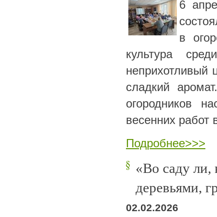
6 апр
состоя
в ого
культура сре
неприхотливый ц
сладкий арома
огородников на
весенних работ 
Подробнее>>>
«Во саду ли,
деревьями, г
02.02.2026