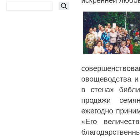
искренней любов
совершенство
овощеводства и 
в стенах библи
продажи семян
ежегодно приним
«Его величест
благодарствен