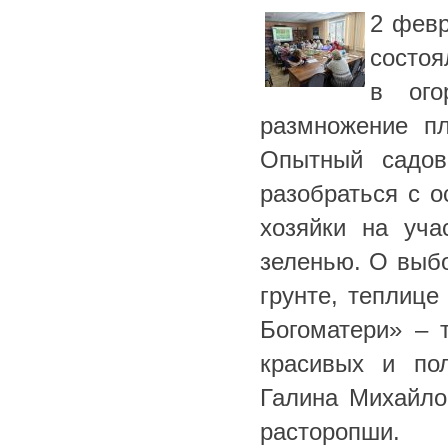
2 февр
состоя
в ого
размножение п
Опытный садов
разобраться с 
хозяйки на уча
зеленью. О выбо
грунте, теплице
Богоматери» – 
красивых и по
Галина Михайло
расторопши.