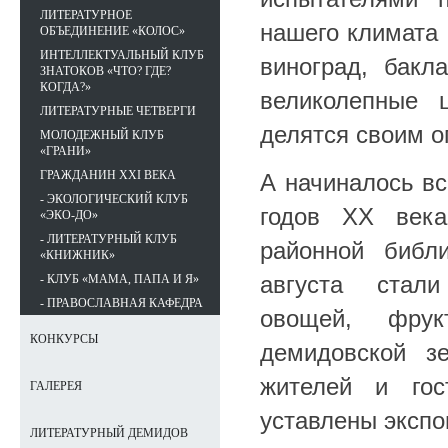
ЛИТЕРАТУРНОЕ
нашего климата 
ОБЪЕДИНЕНИЕ «КОЛОС»
ИНТЕЛЛЕКТУАЛЬНЫЙ КЛУБ
виноград, бакл
ЗНАТОКОВ «ЧТО? ГДЕ?
КОГДА?»
великолепные 
ЛИТЕРАТУРНЫЕ ЧЕТВЕРГИ
делятся своим о
МОЛОДЕЖНЫЙ КЛУБ
«ГРАНИ»
ГРАЖДАНИН XXI ВЕКА
А начиналось все
- ЭКОЛОГИЧЕСКИЙ КЛУБ
годов XX века
«ЭКО-ДО»
- ЛИТЕРАТУРНЫЙ КЛУБ
районной библ
«КНИЖНИК»
августа стали
- КЛУБ «МАМА, ПАПА И Я»
- ПРАВОСЛАВНАЯ КАФЕДРА
овощей, фру
КОНКУРСЫ
демидовской з
жителей и гос
ГАЛЕРЕЯ
уставлены экспо
ЛИТЕРАТУРНЫЙ ДЕМИДОВ