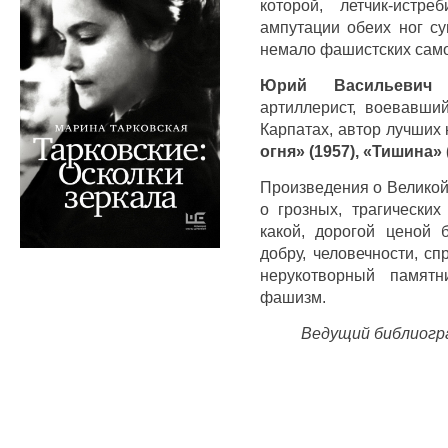
которой, летчик-истр
ампутации обеих ног су
немало фашистских само
Юрий Васильевич 
артиллерист, воевавши
Карпатах, автор лучших 
огня» (1957), «Тишина» 
Произведения о Великой
о грозных, трагических
какой, дорогой ценой 
добру, человечности, с
нерукотворный памятн
фашизм.
Ведущий библиогр