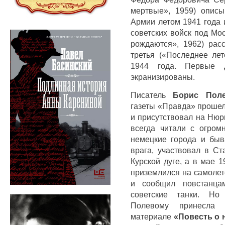
мертвые», 1959) опис
Армии летом 1941 года 
советских войск под Мо
рождаются», 1962) расс
третья («Последнее лет
1944 года. Первые 
экранизированы.
Писатель
Борис Пол
газеты «Правда» прошел
и присутствовал на Нюр
всегда читали с огром
немецкие города и быв
врага, участвовал в Ст
Курской дуге, а в мае 
приземлился на самолет
и сообщил повстанца
советские танки. Но
Полевому принесла 
материале
«Повесть о 