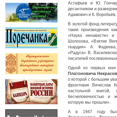
Астафьев и Ю. Гончар
десантником и разведчик
Адамович и К. Воробьёв.
В золотой фонд литерат
такие произведения как
«Наука ненависти» и
Шолохова, «Взятие Вел
гвардия» А. Фадеева,
«Радуга» В. Василевско
писателей послевоенных
Одной из первых кни
Платоновича Некрасова
о которой с большим ув
фронтовик Вячеслав К
настольной книгой
бесчеловечностью и ж
которую мы прошли».
А в 1947 году был