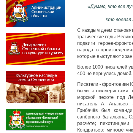
«Думаю, что все лу
кто воевал
С каждым днем становят
трагические годы Велик
подвиги героев-фронт
народа, в произведениях
которые выступают хран
Более 1000 писателей у
400 не вернулись домой.
Писатели - фронтовики 
были артиллеристами;
морской пехоте под Л
писатель А. Ананьев 
Грибачёв был команди
сапёрного батальона, 
расчёте; пехотинцами
Кондратьев; миномётчик