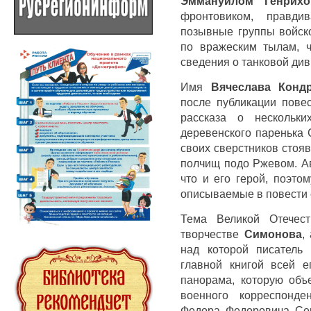
Эммануилом Генрихо
фронтовиком, правд
позывные группы войск
по вражеским тылам, 
сведения о танковой див
Имя
Вячеслава Конд
после публикации пове
рассказа о нескольки
деревенского паренька 
своих сверстников стоя
полчищ подо Ржевом. Ав
что и его герой, поэто
описываемые в повести 
Тема Великой Отечес
творчестве
Симонова
,
над которой писатель 
главной книгой всей е
панорама, которую объ
военного корреспонд
Федора Федоровича Се