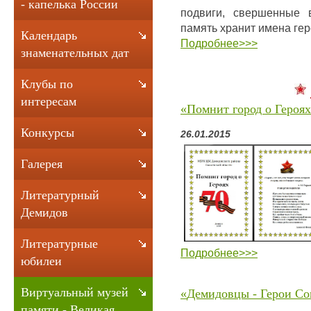
- капелька России
подвиги, свершенные 
память хранит имена гер
Календарь
Подробн
ее>>>
знаменательных дат
Клубы по
интересам
«
Помнит город о Героях
Конкурсы
26.01.2015
Галерея
Литературный
Демидов
Литературные
Подробнее>>>
юбилеи
Виртуальный музей
«
Демидовцы - Герои Со
памяти - Великая