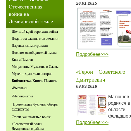
26.01.2015
Отечественная
война на
Демидовской земле
Шел мой край дорогами войны
Подвигом славны мои земляки
Партизанскими тропами
Помним освободителей имена
Подробнее>>>
Книга Памяти
Монументы Мужества и Славы
«Герои Советского
Музеи – хранители истории
Дмитриевич
Библиотека. Книга. Память.
09.09.2016
-Выставки
Матюшев А
-Мероприятия
родился в
-Презентации, буклеты, обзоры
област
литературы
фельдшер
Стихи, как память о войне
Подробнее>>
>
«Бессмертный полк»
Демидовского района