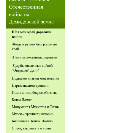
Отечественная
война на
Демидовской земле
Шел мой край дорогами
войны
-Когда в руинах был родимый
край…
-Памяти сожжённых деревень
-Судьбы опаленные войной.
"Операция" Дети"
Подвигом славны мои земляки
Партизанскими тропами
Помним освободителей имена
Книга Памяти
Монументы Мужества и Славы
Музеи – хранители истории
Библиотека. Книга. Память.
Стихи, как память о войне