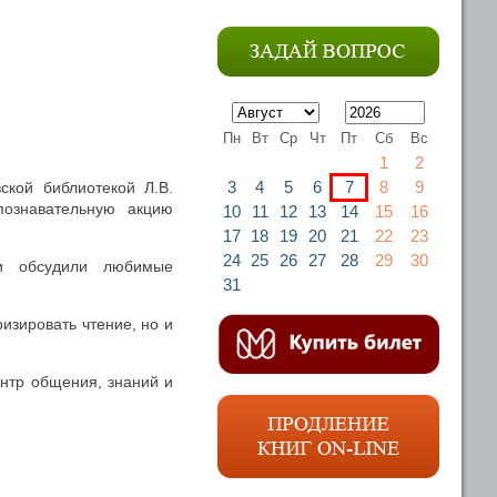
Пн
Вт
Ср
Чт
Пт
Сб
Вс
1
2
3
4
5
6
7
8
9
кой библиотекой Л.В.
ознавательную акцию
10
11
12
13
14
15
16
17
18
19
20
21
22
23
24
25
26
27
28
29
30
 и обсудили любимые
31
ризировать чтение, но и
ентр общения, знаний и