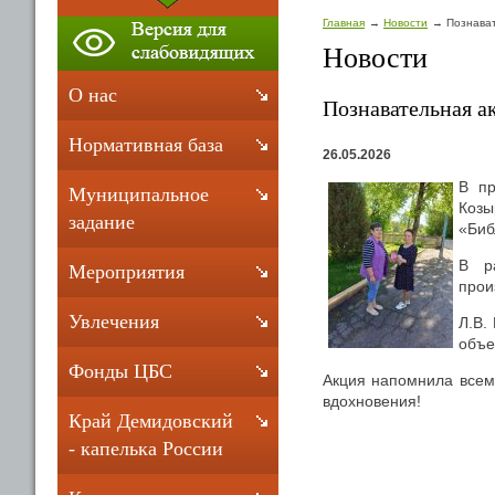
Главная
Новости
Познават
Новости
О нас
Познавательная а
Нормативная база
26.05.2026
В пр
Муниципальное
Коз
задание
«Биб
В р
Мероприятия
прои
Увлечения
Л.В.
объе
Фонды ЦБС
Акция напомнила всем,
вдохновения!
Край Демидовский
- капелька России