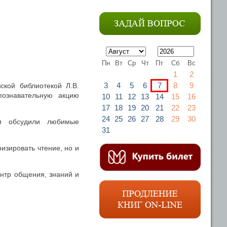
Пн
Вт
Ср
Чт
Пт
Сб
Вс
1
2
3
4
5
6
7
8
9
кой библиотекой Л.В.
ознавательную акцию
10
11
12
13
14
15
16
17
18
19
20
21
22
23
24
25
26
27
28
29
30
 и обсудили любимые
31
ризировать чтение, но и
ентр общения, знаний и