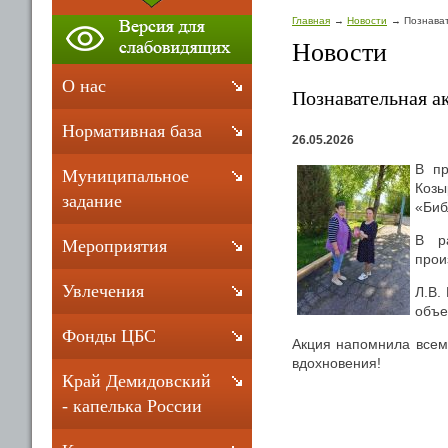
Главная
Новости
Познават
Новости
О нас
Познавательная а
Нормативная база
26.05.2026
В пр
Муниципальное
Коз
задание
«Биб
В р
Мероприятия
прои
Увлечения
Л.В.
объе
Фонды ЦБС
Акция напомнила всем,
вдохновения!
Край Демидовский
- капелька России