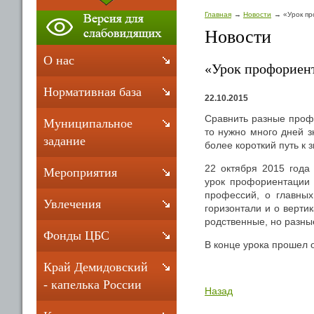
Главная
Новости
«Урок п
Новости
О нас
«Урок профориен
Нормативная база
22.10.2015
Сравнить разные профе
Муниципальное
то нужно много дней з
задание
более короткий путь к
22 октября 2015 года
Мероприятия
урок профориентации 
профессий, о главны
Увлечения
горизонтали и о верти
родственные, но разны
Фонды ЦБС
В конце урока прошел 
Край Демидовский
- капелька России
Назад