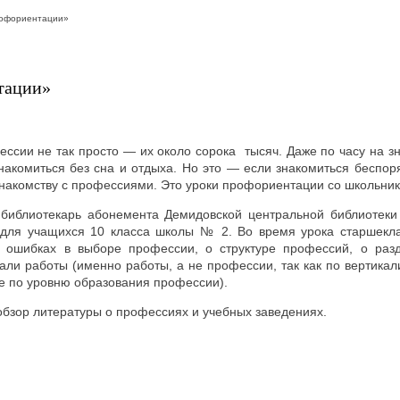
рофориентации»
тации»
ссии не так просто — их около сорока тысяч. Даже по часу на з
накомиться без сна и отдыха. Но это — если знакомиться беспоря
 знакомству с профессиями. Это уроки профориентации со школьни
 библиотекарь абонемента Демидовской центральной библиотеки
для учащихся 10 класса школы № 2. Во время урока старшекла
х ошибках в выборе профессии, о структуре профессий, о раз
кали работы (именно работы, а не профессии, так как по вертикал
е по уровню образования профессии).
обзор литературы о профессиях и учебных заведениях.