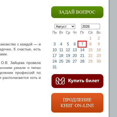
Пн
Вт
Ср
Чт
Пт
Сб
Вс
1
2
3
4
5
6
7
8
9
накомство с каждой — и
дочно. К счастью, есть
10
11
12
13
14
15
16
ками.
17
18
19
20
21
22
23
24
25
26
27
28
29
30
 О.В. Зайцева провела
31
ссники узнали о типах
делении профессий по
и располагаются хоть и