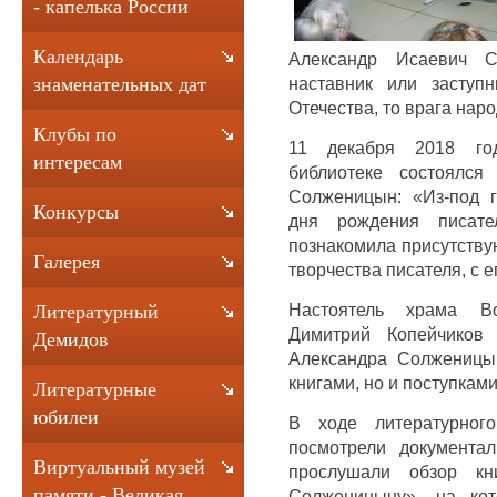
- капелька России
Календарь
Александр Исаевич 
наставник или заступ
знаменательных дат
Отечества, то врага наро
Клубы по
11 декабря 2018 го
интересам
библиотеке состоялся
Солженицын: «Из-под 
Конкурсы
дня рождения писател
познакомила присутству
Галерея
творчества писателя, с 
Настоятель храма Во
Литературный
Димитрий Копейчиков 
Демидов
Александра Солженицын
книгами, но и поступками
Литературные
юбилеи
В ходе литературного
посмотрели документа
Виртуальный музей
прослушали обзор кн
памяти - Великая
Солженицыну», на ко