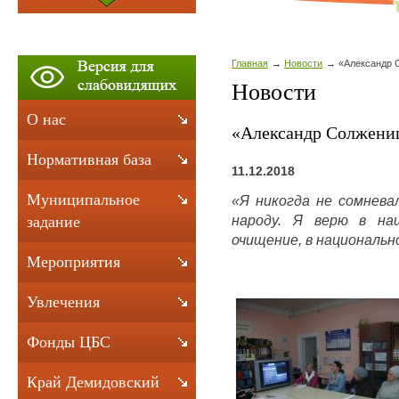
Главная
Новости
«Александр 
Новости
О нас
«Александр Солжениц
Нормативная база
11.12.2018
Муниципальное
«Я никогда не сомнева
народу. Я верю в на
задание
очищение, в национальн
Мероприятия
Увлечения
Фонды ЦБС
Край Демидовский