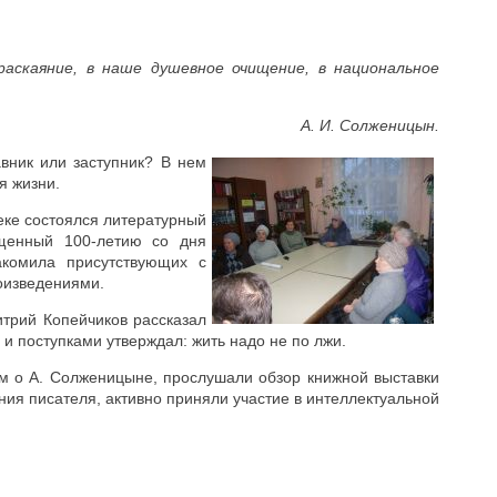
раскаяние, в наше душевное очищение, в национальное
А. И. Солженицын.
вник или заступник? В нем
я жизни.
еке состоялся литературный
ященный 100-летию со дня
акомила присутствующих с
роизведениями.
трий Копейчиков рассказал
 и поступками утверждал: жить надо не по лжи.
м о А. Солженицыне, прослушали обзор книжной выставки
ия писателя, активно приняли участие в интеллектуальной