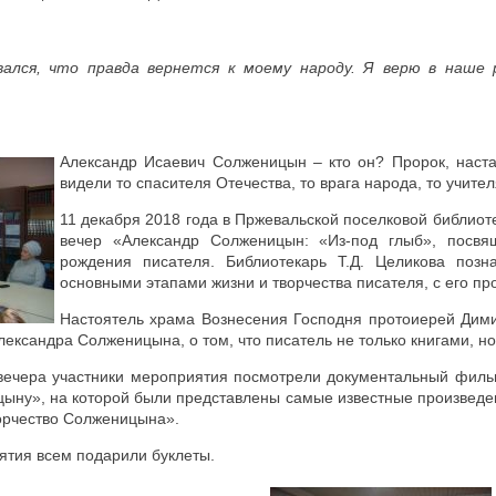
вался, что правда вернется к моему народу. Я верю в наше 
Александр Исаевич Солженицын – кто он? Пророк, наста
видели то спасителя Отечества, то врага народа, то учител
11 декабря 2018 года в Пржевальской поселковой библиот
вечер «Александр Солженицын: «Из-под глыб», посв
рождения писателя. Библиотекарь Т.Д. Целикова позн
основными этапами жизни и творчества писателя, с его п
Настоятель храма Вознесения Господня протоиерей Дими
ександра Солженицына, о том, что писатель не только книгами, но
 вечера участники мероприятия посмотрели документальный филь
цыну», на которой были представлены самые известные произведен
орчество Солженицына».
ятия всем подарили буклеты.