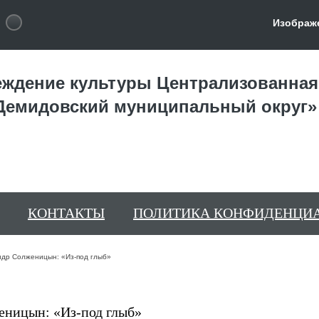
Изображ
ждение культуры Централизованная
Демидовский муниципальный округ»
КОНТАКТЫ
ПОЛИТИКА КОНФИДЕНЦИ
ндр Солженицын: «Из-под глыб»
еницын: «Из-под глыб»