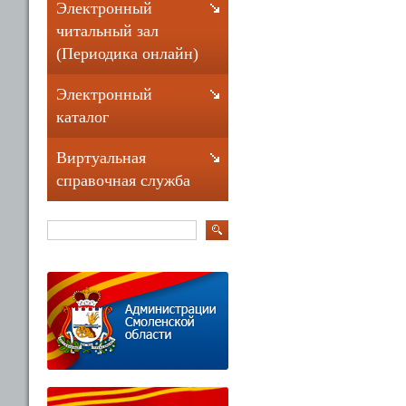
Электронный
читальный зал
(Периодика онлайн)
Электронный
каталог
Виртуальная
справочная служба