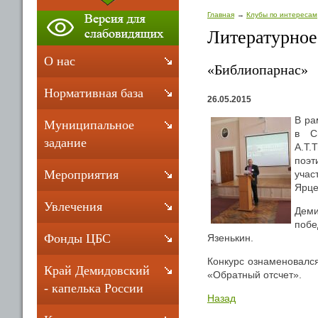
Главная
Клубы по интересам
Литературное
О нас
«Библиопарнас»
Нормативная база
26.05.2015
В ра
Муниципальное
в С
задание
А.Т.
поэт
Мероприятия
уча
Ярце
Увлечения
Деми
побе
Фонды ЦБС
Язенькин.
Конкурс ознаменовался
Край Демидовский
«Обратный отсчет».
- капелька России
Назад