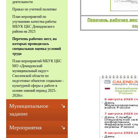
деятельности
Приказ по учетной политике
План мероприятий по
Перечень рабочих мес
улучшению качества работы
оц
МБУК ЦБС Демидовского
района на 2023
Перечень рабочих мест, на
которых проводилась
специальная оценка условий
труда
План мероприятий МБУК ЦБС
МО «Демидовский
муниципальный округ»
Смоленской области по
подготовке объектов социально -
культурной сферы к работе в
осенне-зимний период 2025-
2026гг.
Муниципальное
задание
Мероприятия