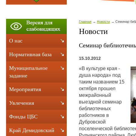
Главная
Новости
Семинар биб
Новости
О нас
Семинар библиотечны
Нормативная база
15.10.2012
Муниципальное
«В культуре края -
душа народа» под
задание
таким названием 15
октября прошел
Мероприятия
межрайонный
выездной семинар
Увлечения
библиотечных
работников в
Фонды ЦБС
Дубровской
поселенческой библиотек
Край Демидовский
Руднянского района. Л