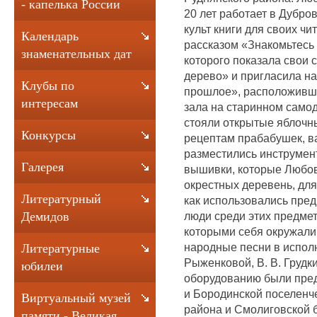
- капелька России
20 лет работает в Дубров
культ книги для своих чи
Календарь
рассказом «Знакомьтесь 
знаменательных дат
которого показала свои 
дерево» и пригласила на
Клубы по
прошлое», расположившу
интересам
зала на старинном само
стояли открытые яблочн
Конкурсы
рецептам прабабушек, ва
разместились инструмен
Галерея
вышивки, которые Любов
окрестных деревень, для
Литературный
как использовались пред
люди среди этих предмет
Демидов
которыми себя окружали
народные песни в исполн
Литературные
Рыженковой, В. В. Груд
юбилеи
оборудованию были пред
и Бородинской поселенч
Виртуальный музей
района и Смолиговской 
памяти - Великая