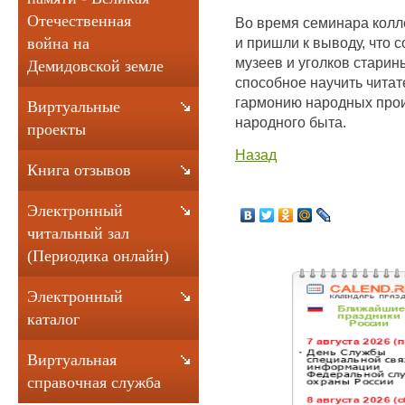
Отечественная
Во время семинара колл
и пришли к выводу, что 
война на
музеев и уголков старин
Демидовской земле
способное научить читат
гармонию народных прои
Виртуальные
народного быта.
проекты
Назад
Книга отзывов
Электронный
читальный зал
(Периодика онлайн)
Электронный
каталог
Виртуальная
справочная служба