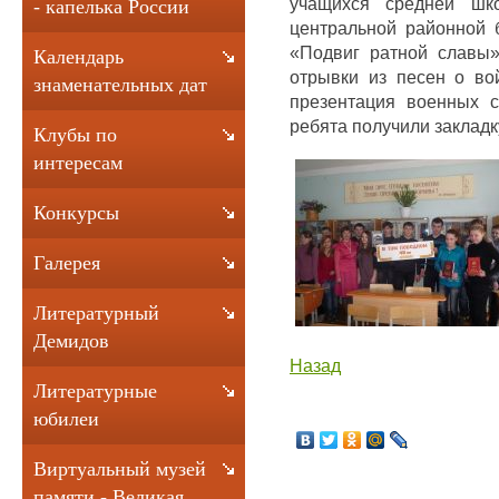
учащихся средней шк
- капелька России
центральной районной 
«Подвиг ратной славы»
Календарь
отрывки из песен о во
знаменательных дат
презентация военных 
ребята получили закладк
Клубы по
интересам
Конкурсы
Галерея
Литературный
Демидов
Назад
Литературные
юбилеи
Виртуальный музей
памяти - Великая