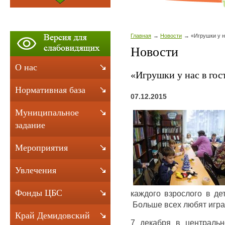
Главная
Новости
«Игрушки у н
Новости
О нас
«Игрушки у нас в гос
Нормативная база
07.12.2015
Муниципальное
задание
Мероприятия
Увлечения
Фонды ЦБС
каждого взрослого в де
Больше всех любят играт
Край Демидовский
7 декабря в центральн