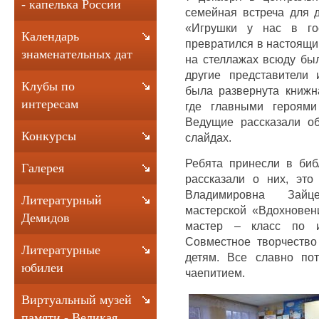
- капелька России
семейная встреча для 
«Игрушки у нас в го
Календарь
превратился в настоящий
знаменательных дат
на стеллажах всюду был
другие представители
Клубы по
была развернута книжна
интересам
где главными героями
Ведущие рассказали об
Конкурсы
слайдах.
Ребята принесли в би
Галерея
рассказали о них, эт
Владимировна Зайце
Литературный
мастерской «Вдохновен
Демидов
мастер – класс по из
Совместное творчество
Литературные
детям. Все славно пот
юбилеи
чаепитием.
Виртуальный музей
памяти - Великая