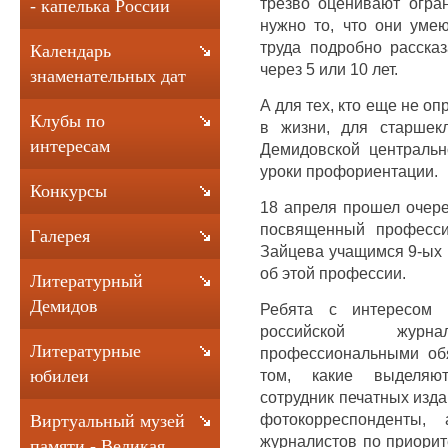
трезво оценивают огран
- капелька России
нужно то, что они умею
труда подробно рассказ
Календарь
через 5 или 10 лет.
знаменательных дат
А для тех, кто еще не оп
Клубы по
в жизни, для старшек
интересам
Демидовской центральн
уроки профориентации.
Конкурсы
18 апреля прошел очере
посвященный професси
Галерея
Зайцева учащимся 9-ых
об этой профессии.
Литературный
Демидов
Ребята с интересом 
российской журн
Литературные
профессиональными обя
том, какие выделяют
юбилеи
сотрудник печатных изд
фотокорреспонденты
Виртуальный музей
журналистов по приорит
памяти - Великая