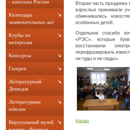
- капелька России
Вторая часть праздника 
взрослые принимали уча
Календарь
обменивались новостя
знаменательных дат
особенных детей.
Отдельное спасибо хо
Клубы по
«РЭС», которые бук
интересам
восстановили элект
перефразировать извест
Конкурсы
ни туды и ни сюды».
Галерея
Литературный
Демидов
Литературные
юбилеи
Назад
Виртуальный музей
памяти - Великая