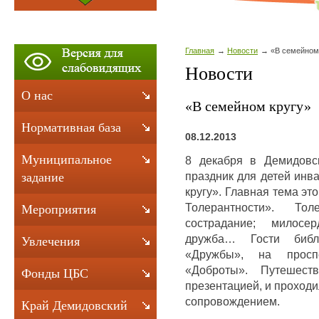
Главная
Новости
«В семейном
Новости
О нас
«В семейном кругу»
Нормативная база
08.12.2013
Муниципальное
8 декабря в Демидовск
праздник для детей инв
задание
кругу». Главная тема эт
Толерантности». То
Мероприятия
сострадание; милосе
дружба… Гости биб
Увлечения
«Дружбы», на просп
«Доброты». Путешеств
Фонды ЦБС
презентацией, и проход
сопровождением.
Край Демидовский