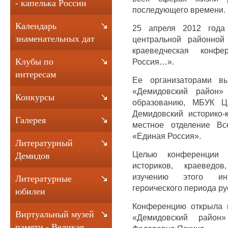
- капелька России
последующего времени.
Календарь
25 апреля 2012 года
знаменательных дат
центральной районной 
краеведческая конф
Клубы по
Россия…».
интересам
Ее организаторами в
«Демидовский район»
Конкурсы
образованию, МБУК Ц
Демидовский историко-
Галерея
местное отделение Вс
«Единая Россия».
Литературный
Целью конференции 
Демидов
историков, краеведо
изучению этого инт
Литературные
героического периода ру
юбилеи
Конференцию открыла 
Виртуальный музей
«Демидовский район
памяти - Великая