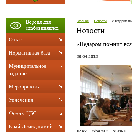
Главная
Новости
«Недаром по
Новости
О нас
«Недаром помнит вс
Нормативная база
26.04.2012
Муниципальное
задание
Мероприятия
Увлечения
Фонды ЦБС
Край Демидовский
всех сферах жизни 