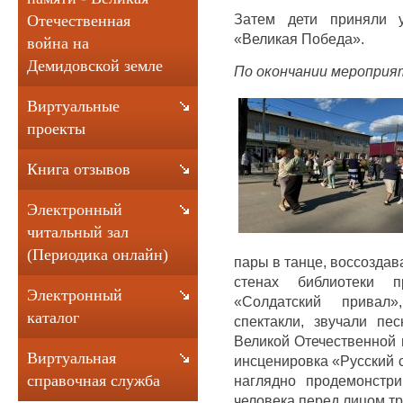
Затем дети приняли у
Отечественная
«Великая Победа».
война на
Демидовской земле
По окончании мероприя
Виртуальные
проекты
Книга отзывов
Электронный
читальный зал
(Периодика онлайн)
пары в танце, воссоздав
стенах библиотеки п
Электронный
«Солдатский привал»
каталог
спектакли, звучали пе
Великой Отечественной 
Виртуальная
инсценировка «Русский с
справочная служба
наглядно продемонстри
человека перед лицом тр