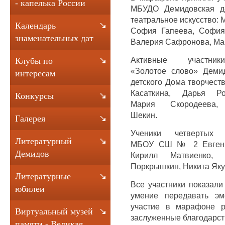
- капелька России
МБУДО Демидовская де
театральное искусство: 
Календарь
София Гапеева, София
знаменательных дат
Валерия Сафронова, Ма
Активные участн
Клубы по
«Золотое слово» Демид
интересам
детского Дома творчест
Касаткина, Дарья Ро
Конкурсы
Мария Скородеева,
Шекин.
Галерея
Ученики четвертых 
Литературный
МБОУ СШ № 2 Евгений
Демидов
Кирилл Матвиенко,
Поркрышкин, Никита Яку
Литературные
Все участники показали
юбилеи
умение передавать эм
участие в марафоне р
Виртуальный музей
заслуженные благодарст
памяти - Великая