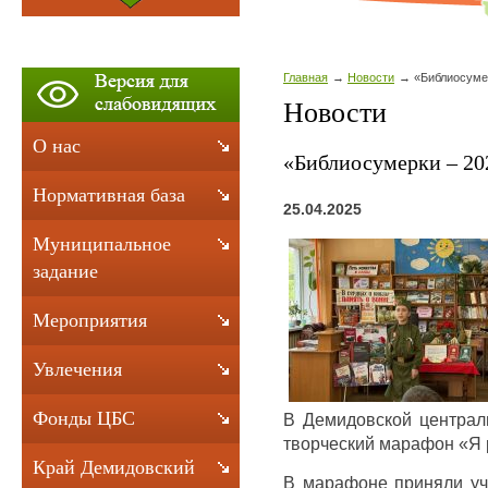
Главная
Новости
«Библиосуме
Новости
О нас
«Библиосумерки – 20
Нормативная база
25.04.2025
Муниципальное
задание
Мероприятия
Увлечения
Фонды ЦБС
В Демидовской централь
творческий марафон «Я 
Край Демидовский
В марафоне приняли уч