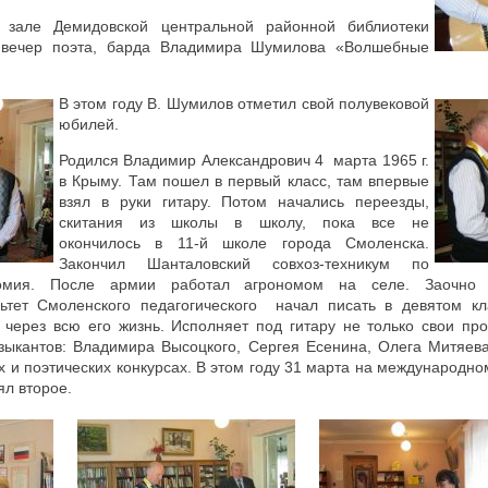
зале Демидовской центральной районной библиотеки
й вечер поэта, барда Владимира Шумилова «Волшебные
В этом году В. Шумилов отметил свой полувековой
юбилей.
Родился Владимир Александрович 4 марта 1965 г.
в Крыму. Там пошел в первый класс, там впервые
взял в руки гитару. Потом начались переезды,
скитания из школы в школу, пока все не
окончилось в 11-й школе города Смоленска.
Закончил Шанталовский совхоз-техникум по
номия. После армии работал агрономом на селе. Заочно о
ьтет Смоленского педагогического начал писать в девятом к
 через всю его жизнь. Исполняет под гитару не только свои про
узыкантов: Владимира Высоцкого, Сергея Есенина, Олега Митяева
 и поэтических конкурсах. В этом году 31 марта на международно
ял второе.