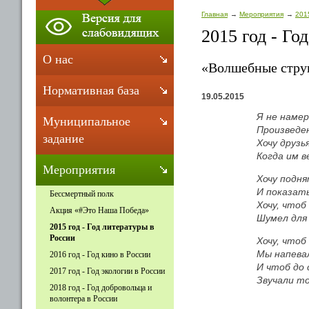
Главная
Мероприятия
201
2015 год - Го
О нас
«Волшебные стру
Нормативная база
19.05.2015
Я не наме
Муниципальное
Произведен
задание
Хочу друзь
Когда им в
Мероприятия
Хочу подня
И показать
Бессмертный полк
Хочу, чтоб
Акция «#Это Наша Победа»
Шумел для 
2015 год - Год литературы в
России
Хочу, чтоб
Мы напева
2016 год - Год кино в России
И чтоб до
2017 год - Год экологии в России
Звучали то
2018 год - Год добровольца и
волонтера в России