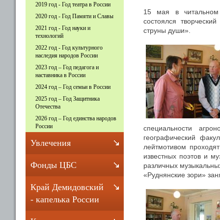
2019 год - Год театра в России
15 мая в читальном 
2020 год - Год Памяти и Славы
состоялся творчески
2021 год - Год науки и
струны души».
технологий
2022 год - Год культурного
наследия народов России
2023 год – Год педагога и
наставника в России
2024 год – Год семьи в России
2025 год – Год Защитника
Отечества
2026 год – Год единства народов
России
специальности агро
географический факул
Увлечения
лейтмотивом проходят
известных поэтов и м
Фонды ЦБС
различных музыкальных
«Руднянские зори» зан
Край Демидовский
- капелька России