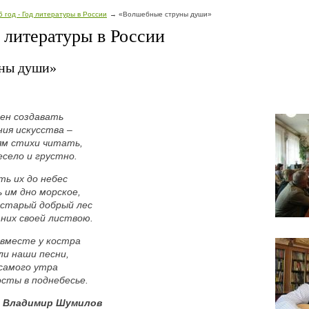
5 год - Год литературы в России
«Волшебные струны души»
д литературы в России
ны души»
рен создавать
ия искусства –
ям стихи читать,
есело и грустно.
ть их до небес
 им дно морское,
 старый добрый лес
них своей листвою.
 вместе у костра
ли наши песни,
 самого утра
сты в поднебесье.
Владимир Шумилов