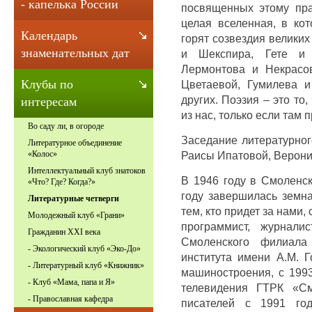
- капелька России
посвященных этому пра
целая вселенная, в кот
Календарь
горят созвездия великих
знаменательных дат
и Шекспира, Гете и
Лермонтова и Некрасо
Клубы по
Цветаевой, Гумилева 
других. Поэзия – это то
интересам
из нас, только если там 
Во саду ли, в огороде
Заседание литературног
Литературное объединение
Раисы Ипатовой, Верони
«Колос»
Интеллектуальный клуб знатоков
В 1946 году в Смоленск
«Что? Где? Когда?»
году завершилась земна
Литературные четверги
тем, кто придет за нами,
Молодежный клуб «Грани»
программист, журнали
Гражданин XXI века
Смоленского филиала
- Экологический клуб «Эко-До»
института имени А.М. Г
- Литературный клуб «Книжник»
машиностроения, с 1993
- Клуб «Мама, папа и Я»
телевидения ГТРК «См
- Православная кафедра
писателей с 1991 год