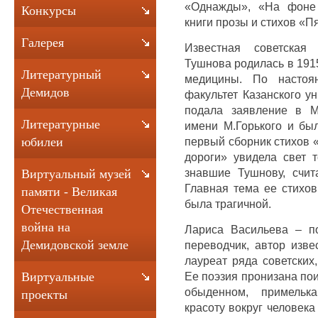
«Однажды», «На фоне 
Конкурсы
книги прозы и стихов «П
Галерея
Известная советская
Тушнова родилась в 191
Литературный
медицины. По настоя
Демидов
факультет Казанского у
подала заявление в М
Литературные
имени М.Горького и бы
первый сборник стихов «
юбилеи
дороги» увидела свет т
знавшие Тушнову, счи
Виртуальный музей
Главная тема ее стихов
памяти - Великая
была трагичной.
Отечественная
война на
Лариса Васильева – поэ
Демидовской земле
переводчик, автор изве
лауреат ряда советских
Ее поэзия пронизана по
Виртуальные
обыденном, примельк
проекты
красоту вокруг человека