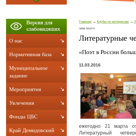
Главная
Клубы по интересам
Л
чем поэт»
Литературные ч
О нас
«Поэт в России больш
Нормативная база
11.03.2016
Муниципальное
задание
Мероприятия
Увлечения
Фонды ЦБС
ежегодно 21 марта от
Край Демидовский
Литературный четве