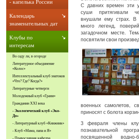
- капелька России
С давних времен эти у
суши притягивали че
Календарь
внушали ему страх. В
знаменательных дат
много легенд, повери
загадочном месте. Тем
Клубы по
посвятили свои произве
интересам
Во саду ли, в огороде
Литературное объединение
«Колос»
Интеллектуальный клуб знатоков
«Что? Где? Когда?»
Литературные четверги
Молодежный клуб «Грани»
Гражданин XXI века
военных самолетов, с
- Экологический клуб «Эко-
приносят с болота корзин
До»
3 февраля члены клу
- Литературный клуб «Книжник»
познавательной прог
- Клуб «Мама, папа и Я»
посвященной водно-
- Православная кафедра