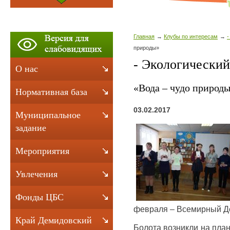
Главная
Клубы по интересам
-
природы»
- Экологический
О нас
«Вода – чудо природ
Нормативная база
03.02.2017
Муниципальное
задание
Мероприятия
Увлечения
Фонды ЦБС
февраля – Всемирный Де
Край Демидовский
Болота возникли на план