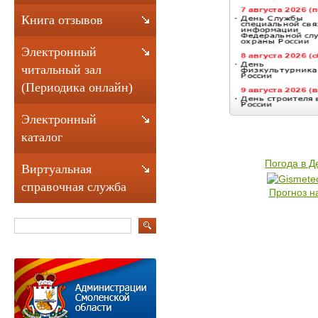
Книга отзывов
Электронный
читальный зал
(Периодика онлайн)
Электронный
каталог
Погода в 
Виртуальная
справочная служба
Прогноз н