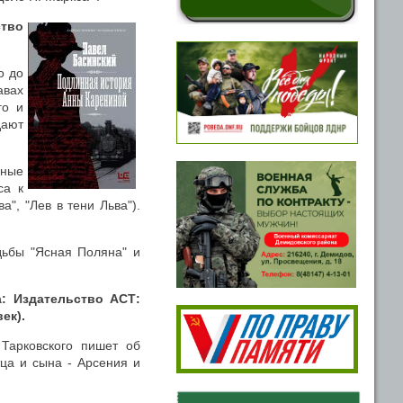
ство
о до
авах
го и
дают
ьные
са к
а", "Лев в тени Льва").
дьбы "Ясная Поляна" и
а: Издательство АСТ:
ек).
 Тарковского пишет об
тца и сына - Арсения и