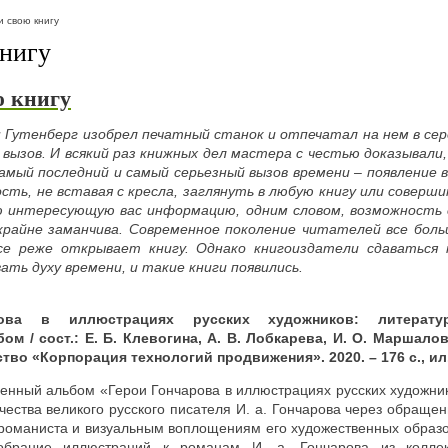
 свою книгу
нигу
ю книгу
нн Гутенберг изобрел печатный станок и отпечатал на нем в сер
 вызов. И всякий раз книжных дел мастера с честью доказывали,
Самый последний и самый серьезный вызов времени – появление 
ть, не вставая с кресла, заглянуть в любую книгу или соверши
ю интересующую вас информацию, одним словом, возможность 
райне заманчива. Современное поколение читателей все боль
се реже открывает книгу. Однако книгоиздатели сдаваться 
ть духу времени, и такие книги появились.
ова в иллюстрациях русских художников: литератур
м / сост.: Е. Б. Клевогина, А. В. Лобкарева, И. О. Маршалов
тво «Корпорация технологий продвижения». 2020. – 176 с., ил
енный альбом «Герои Гончарова в иллюстрациях русских художни
чества великого русского писателя И. а. Гончарова через обращен
романиста и визуальным воплощениям его художественных образо
обрание иллюстраций к романам И. а. Гончарова из колле