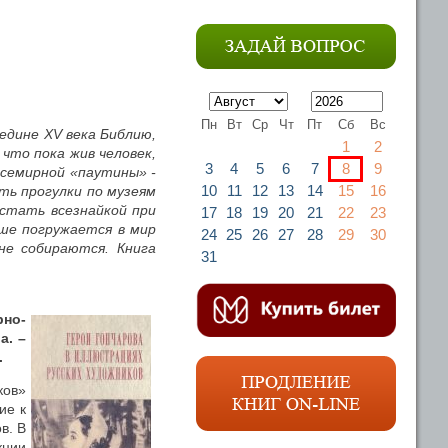
Пн
Вт
Ср
Чт
Пт
Сб
Вс
едине XV века Библию,
1
2
 что пока жив человек,
3
4
5
6
7
8
9
всемирной «паутины» -
10
11
12
13
14
15
16
ть прогулки по музеям
стать всезнайкой при
17
18
19
20
21
22
23
ше погружается в мир
24
25
26
27
28
29
30
не собираются. Книга
31
но-
а. –
.
ков»
ие к
в. В
кции