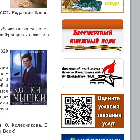
о АСТ: Редакция Елены
 публиковавшиеся ранее
во Францию и о жизни в
 320
кий
та –
ал и
ей и
ется
ищет
цами
если
. О. Колесникова, Б.
g
Book
)