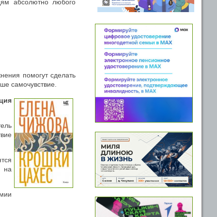
дям абсолютно любого
жнения помогут сделать
ше самочувствие.
ция
тель
твие
ятся
ж на
емии