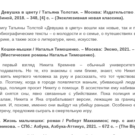
 Девушка в цвету / Татьяна Толстая. – Москва: Издательств
иной, 2018. – 348, [4] с. – (Эксклюзивная новая классика).
нигу Татьяны Толстой «Девушка в цвету» вошли как новые, так и
обиографические тексты – о молодости и о семье, о путешествиях 
рике, а также эссе о литературе, кино, искусстве.
 Кошки-мышки / Наталья Тимошенко. – Москва: Эксмо, 2021. –
– (Мистические романы Натальи Тимошенко).
 первый взгляд Никита Кремнев – обычный университетс
подаватель. Но те, кто знакомы с ним ближе, знают, что Ники
взять мертвого человека за руку и рассказать, что тот чувствов
. Поэтому, когда в городе появляется маньяк, убивающий люд
ца, полиция просит Никиту о помощи. В ассистентки ему набива
ой снятся сны, явно связанные с убийствами. Пока полиция 
налам, Никита и Яна отрабатывают версии, лежащие за грани
ия. И, похоже, именно они выйдут на убийцу раньше. Особенно 
тречу, предложив сыграть в смертельную игру.
 Жизнь мальчишки: роман / Роберт Маккаммон; пер. с англ
никова. – СПб.: Азбука, Азбука-Аттикус, 2021. – 672 с. – (
The
Bi