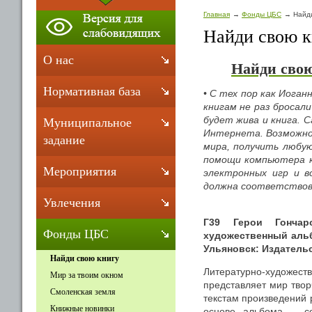
Главная
Фонды ЦБС
Найди
Найди свою к
О нас
Найди сво
Нормативная база
• С тех пор как Иога
книгам не раз бросали
будет жива и книга. 
Муниципальное
Интернета. Возможнос
задание
мира, получить любу
помощи компьютера к
Мероприятия
электронных игр и в
должна соответствова
Увлечения
Г39 Герои Гончар
Фонды ЦБС
художественный альбо
Ульяновск: Издательс
Найди свою книгу
Литературно-художеств
Мир за твоим окном
представляет мир твор
Смоленская земля
текстам произведений 
Книжные новинки
основе альбома – с