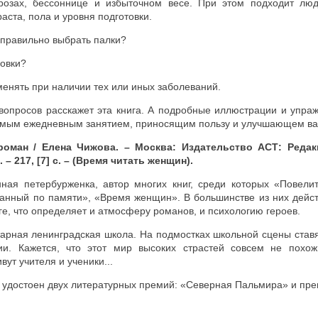
розах, бессоннице и избыточном весе. При этом подходит лю
раста, пола и уровня подготовки.
 правильно выбрать палки?
ровки?
енять при наличии тех или иных заболеваний.
 вопросов расскажет эта книга. А подробные иллюстрации и упра
имым ежедневным занятием, приносящим пользу и улучшающем ва
роман / Елена Чижова. – Москва: Издательство АСТ: Редак
– 217, [7] с. – (Время читать женщин).
ная петербурженка, автор многих книг, среди которых «Повели
санный по памяти», «Время женщин». В большинстве из них дейс
ге, что определяет и атмосферу романов, и психологию героев.
арная ленинградская школа. На подмостках школьной сцены став
ии. Кажется, что этот мир высоких страстей совсем не похо
вут учителя и ученики...
 удостоен двух литературных премий: «Северная Пальмира» и пр