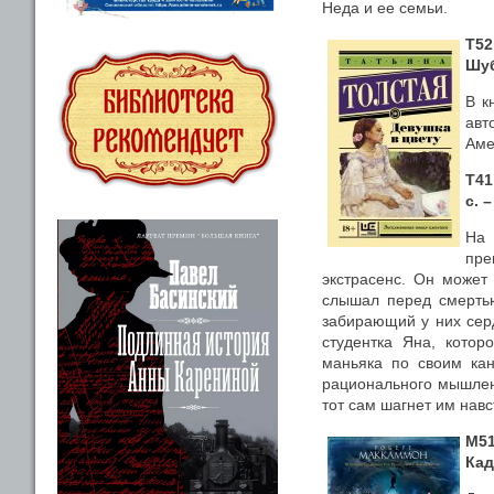
Неда и ее семьи.
Т52
Шуб
В к
авт
Аме
Т41
с. 
На
пре
экстрасенс. Он может 
слышал перед смертью
забирающий у них серд
студентка Яна, котор
маньяка по своим ка
рационального мышлен
тот сам шагнет им навс
М51
Кад