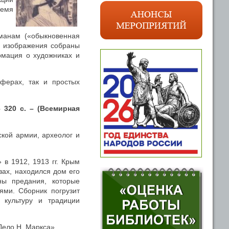
ремя
манам («обыкновенная
ле изображения собраны
рмация о художниках и
ферах, так и простых
 320 с. – (Всемирная
ской армии, археолог и
в 1912, 1913 гг. Крым
зах, находился дом его
ны предания, которые
ями. Сборник погрузит
 культуру и традиции
Дело Н. Маркса».