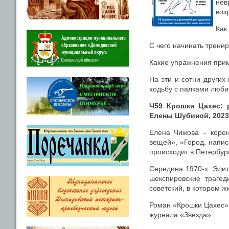
нев
воз
Как
С чего начинать трени
Какие упражнения прим
На эти и сотни других
ходьбу с палками люб
Ч59 Крошки Цахес: 
Елены Шубиной, 2023. 
Елена Чижова – корен
вещей», «Город, напи
происходит в Петербур
Середина 1970-х. Элит
шекспировские трагед
советский, в котором жи
Роман «Крошки Цахес»
журнала «Звезда».