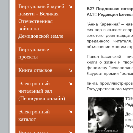
Виртуальный музей
Б27 Подлинная истор
памяти - Великая
АСТ: Редакция Елены Ш
Отечественная
"Анна Каренина" – нав
война на
сих пор вызывает спор
золотого девятнадцат
Демидовской земле
преданного читателя
объяснение многим стр
Виртуальные
проекты
Павел Басинский – пис
книги о жизни и твор
феномену "яснополянско
Книга отзывов
Лауреат премии "Больш
Электронный
Книга проиллюстриров
Государственного музея
читальный зал
(Периодика онлайн)
Т19
Ред
Электронный
Доч
каталог
ист
Анд
Виртуальная