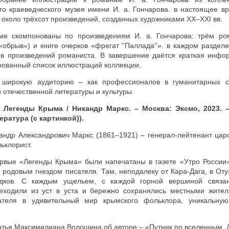
го краеведческого музея имени И. а. Гончарова. в настоящее в
 около трёхсот произведений, созданных художниками XХ–ХХI вв.
ме скомпонованы по произведениям И. а. Гончарова: трём ро
«обрыв») и книге очерков «фрегат ''Паллада''». в каждом разде
ов произведений романиста. В завершение даётся краткая инфо
рованный список иллюстраций коллекции.
 широкую аудиторию – как профессионалов в гуманитарных с
 отечественной литературы и культуры.
 Легенды Крыма / Никандр Маркс. – Москва: Эксмо, 2023. –
ература (с картинкой)).
андр Александрович Маркс (1861–1921) – генерал-лейтенант цар
ьклорист.
рвые «Легенды Крыма» были напечатаны в газете «Утро России» 
 родовым гнездом писателя. Там, неподалеку от Кара-Дага, в Оту
дков. С каждым ущельем, с каждой горной вершиной связа
еходили из уст в уста и бережно сохранялись местными жител
ателя в удивительный мир крымского фольклора, уникальную
татья Максимилиана Волошина об авторе – «Путник по вселенным. 