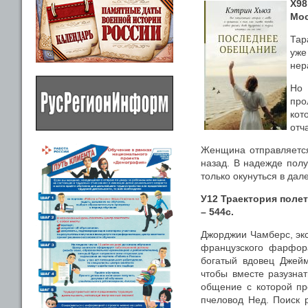
Х98
Мос
Тар
уже
нер
Но 
про
кот
отч
Женщина отправляется 
назад. В надежде полу
только окунуться в дал
У12 Траектория полета
– 544с.
Джорджии Чамберс, экс
французского фарфора
богатый вдовец Джейм
чтобы вместе разузна
общение с которой пр
пчеловод Нед. Поиск 