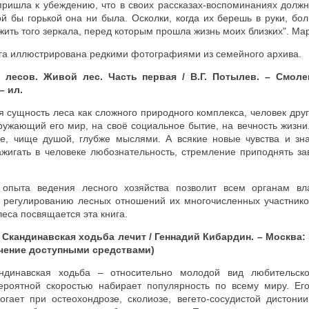
пришла к убеждению, что в своих рассказах-воспоминаниях должн
ой бы горькой она ни была. Осколки, когда их берешь в руки, бол
жить того зеркала, перед которым прошла жизнь моих близких". Ма
га иллюстрирована редкими фотографиями из семейного архива.
лесов. Живой лес. Часть первая / В.Г. Потылев. – Смоле
– ил.
я сущность леса как сложного природного комплекса, человек дру
ружающий его мир, на своё социальное бытие, на вечность жизни
ее, чище душой, глубже мыслями. А всякие новые чувства и зн
жигать в человеке любознательность, стремление приподнять за
 опыта ведения лесного хозяйства позволит всем органам вл
к регулированию лесных отношений их многочисленных участнико
еса посвящается эта книга.
 Скандинавская ходьба лечит / Геннадий Кибардин. – Москва: Э
чение доступными средствами)
ндинавская ходьба – относительно молодой вид любительско
ероятной скоростью набирает популярность по всему миру. Е
огает при остеохондрозе, сколиозе, вегето-сосудистой дистони