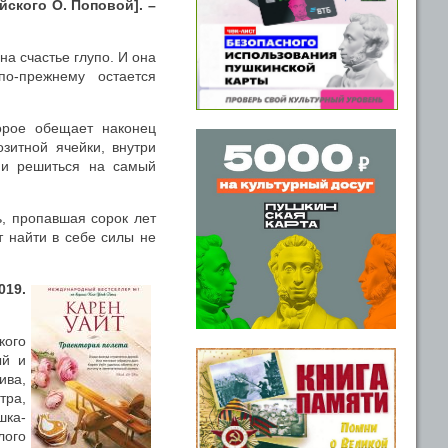
йского О. Поповой]. –
на счастье глупо. И она
о-прежнему остается
орое обещает наконец
озитной ячейки, внутри
а и решиться на самый
ь, пропавшая сорок лет
т найти в себе силы не
019.
кого
ый и
ива,
тра,
шка-
лого