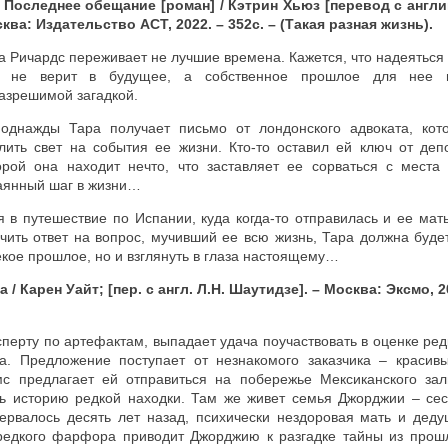
 Последнее обещание [роман] / Кэтрин Хьюз [перевод с англи
ква: Издательство АСТ, 2022. – 352
c
. – (Такая разная жизнь).
а Ричардс переживает не лучшие времена. Кажется, что надеяться 
 не верит в будущее, а собственное прошлое для нее п
азрешимой загадкой.
однажды Тара получает письмо от лондонского адвоката, кот
лить свет на события ее жизни. Кто-то оставил ей ключ от деп
орой она находит нечто, что заставляет ее сорваться с мест
аянный шаг в жизни…
в путешествие по Испании, куда когда-то отправилась и ее мат
чить ответ на вопрос, мучивший ее всю жизнь, Тара должна буде
екое прошлое, но и взглянуть в глаза настоящему…
 / Карен Уайт; [пер. с англ. Л.Н. Шаутидзе]. – Москва: Эксмо, 2
перту по артефактам, выпадает удача поучаствовать в оценке ред
. Предложение поступает от незнакомого заказчика – красив
с предлагает ей отправиться на побережье Мексиканского зал
ть историю редкой находки. Там же живет семья Джорджии – сес
ервалось десять лет назад, психически нездоровая мать и деду
редкого фарфора приводит Джорджию к разгадке тайны из прош