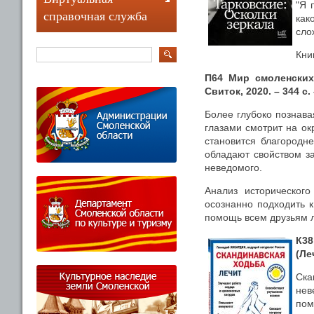
"Я 
справочная служба
как
сло
Кни
П64 Мир смоленских 
Свиток, 2020. – 344 с. 
Более глубоко познава
глазами смотрит на ок
становится благородн
обладают свойством за
неведомого.
Анализ исторического
осознанно подходить 
помощь всем друзьям л
К38
(Ле
Ска
нев
пом