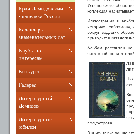
Ульяновского областно
Край Демидовский
коллекция насчитывает
- капелька России
Иллюстрации в альбо
история», «обломов», 
Календарь
вокруг ведущих образ
знаменательных дат
приводится каталогизи
Альбом рассчитан на
Клубы по
читателей, почитателей
интересам
Л38
лит
Конкурсы
Ник
Галерея
фол
Впе
Литературный
был
Демидов
пре
пер
чит
Литературные
полуострова.
юбилеи
В книгу также вошла с