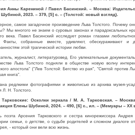
ия Анны Карениной / Павел Басинский. – Москва: Издатель
убиной, 2023. – 379, [5] с. – (Толстой: новый взгляд).
ерное, самое загадочное произведение Льва Толстого. Почему он
ы? Мы многого не знаем о суровых законах и парадоксальных нр
ого века. Павел Басинский исследует роман глазами любопытно
. Факты, собранные вместе, удивляют, обескураживают и 
анностям этой трагической истории любви.
атель, журналист, литературовед. Его увлекательные документал
честве Льва Толстого подняли в обществе новую волну интере
го апостола" ("Лев Толстой: Бегство из рая", "Святой против Льв
ая книга".
ана редлкими фотографиями и живописью из архива музея-уса
 Л. Н. Толстого.
 Тарковские: Осколки зеркала / М. А. Тарковская. – Москв
акция Елены Шубиной, 2024. – 490, [6] с., ил. – (Мемуары – XX в
ь поэта Арсения Тарковского и сестра кинорежиссера Андрея
ории семьи, о детстве, о судьбе родителей и сложном диалоге о
рея, - который они вели всю жизнь.