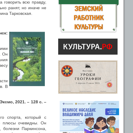
а говорить всю правду,
ьно ранят, но иначе не
рина Тарковская.
нск:
гими
. Он
ания
весу
асти
в. В
ксмо, 2021. – 128 с. –
го спорта, который с
го плюсы очевидны. Он
и, болезни Паркинсона,