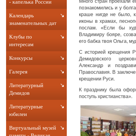
Много стран проехали е
- капелька России
познакомились и у болгар
краше нигде не было, к
Календарь
иконы в храмах, песноп
знаменательных дат
послам. «Если бы худ
Владимиру бояре, созва
Клубы по
его бабка твоя Ольга, м
интересам
С историей крещения Р
Конкурсы
Демидовского церко
Александр и поздрав
Галерея
Православия. В заключе
крещении Руси.
Литературный
К празднику была офо
Демидов
поступь христианства».
Литературные
юбилеи
Виртуальный музей
памяти - Великая