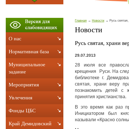
Главная
Новости
Русь святая,
Новости
О нас
Русь святая, храни в
Нормативная база
29.07.2013
Муниципальное
28 июля все правосла
крещения Руси. На след
задание
библиотеке г. Демидов
святая, храни веру пр
Мероприятия
познакомить детей с 
принятия христианства.
Увлечения
В это время как раз п
Фонды ЦБС
Инициатором был княз
называли «Красно солн
Край Демидовский