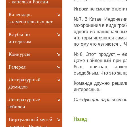
- капелька России
Игроки не смогли ответи
Календарь
№7. В Китае, Индонезии
знаменательных дат
захоронения в виде гроб
одного из национальных
Клубы по
что горы являются самы
интересам
потому что являются… 
Конкурсы
№8. Этот продукт – ед
Даже найденный при ра
был признан архео
Галерея
съедобным. Что это за п
Литературный
Команда дружно решила
Демидов
интересные.
Литературные
Следующая игра состоит
юбилеи
Назад
Виртуальный музей
памяти - Великая