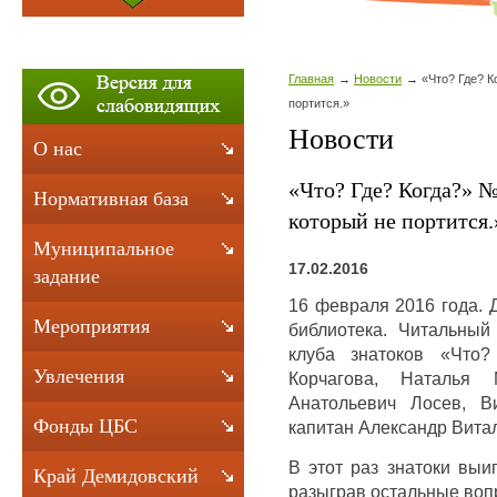
Главная
Новости
«Что? Где? К
портится.»
Новости
О нас
«Что? Где? Когда?» №
Нормативная база
который не портится.
Муниципальное
17.02.2016
задание
16 февраля 2016 года. 
Мероприятия
библиотека. Читальный
клуба знатоков «Что?
Увлечения
Корчагова, Наталья 
Анатольевич Лосев, В
Фонды ЦБС
капитан Александр Вита
В этот раз знатоки выиг
Край Демидовский
разыграв остальные вопро