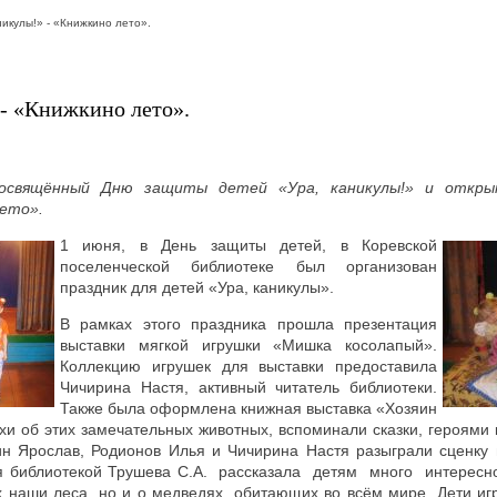
никулы!» - «Книжкино лето».
 - «Книжкино лето».
посвящённый Дню защиты детей «Ура, каникулы!» и откр
ето».
1 июня, в День защиты детей, в Коревской
поселенческой библиотеке был организован
праздник для детей «Ура, каникулы».
В рамках этого праздника прошла презентация
выставки мягкой игрушки «Мишка косолапый».
Коллекцию игрушек для выставки предоставила
Чичирина Настя, активный читатель библиотеки.
Также была оформлена книжная выставка «Хозяин
ихи об этих замечательных животных, вспоминали сказки, героями
ин Ярослав, Родионов Илья и Чичирина Настя разыграли сценку 
 библиотекой Трушева С.А. рассказала детям много интересн
 наши леса, но и о медведях, обитающих во всём мире.
Дети иг