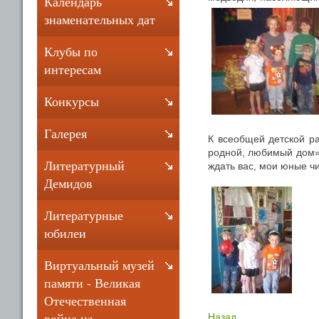
Календарь
знаменательных дат
Клубы по
интересам
Конкурсы
Галерея
К всеобщей детской ра
родной, любимый дом»,
Литературный
ждать вас, мои юные чи
Демидов
Литературные
юбилеи
Виртуальный музей
памяти - Великая
Отечественная
Назад