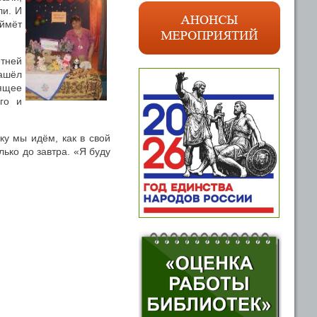
ли. И
ймёт
тней
нашёл
дящее
го и
ку мы идём, как в свой
ько до завтра. «Я буду