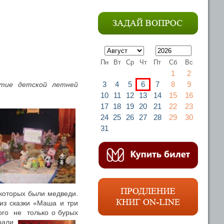
Пн
Вт
Ср
Чт
Пт
Сб
Вс
1
2
3
4
5
6
7
8
9
ытие детской летней
10
11
12
13
14
15
16
17
18
19
20
21
22
23
24
25
26
27
28
29
30
31
 которых были медведи.
из сказки «Маша и три
ого не только о бурых
рали,