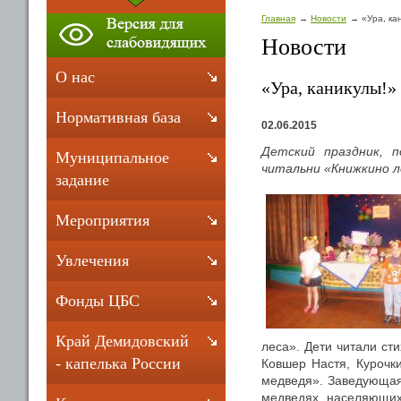
Главная
Новости
«Ура, ка
Новости
О нас
«Ура, каникулы!»
Нормативная база
02.06.2015
Детский праздник, 
Муниципальное
читальни «Книжкино л
задание
Мероприятия
Увлечения
Фонды ЦБС
Край Демидовский
леса». Дети читали ст
- капелька России
Ковшер Настя, Курочк
медведя». Заведующая
медведях, населяющих