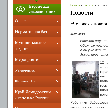
Главная
Новости
«Человек
Новости
О нас
«Человек - покор
Нормативная база
11.04.2016
Рассвет еще не 
Муниципальное
Обычные послед
задание
А он уже летит 
Земля проснется 
Мероприятия
12 а
чело
Увлечения
кора
что 
Фонды ЦБС
пол
косм
план
Край Демидовский
поко
- капелька России
Работники Заборьевс
мероприятие, посвящ