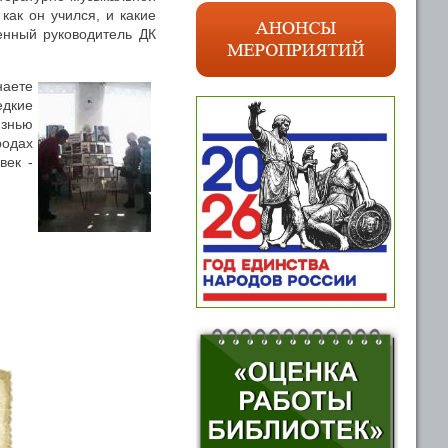
как он учился, и какие
енный руководитель ДК
наете
едкие
изнью
родах
век -