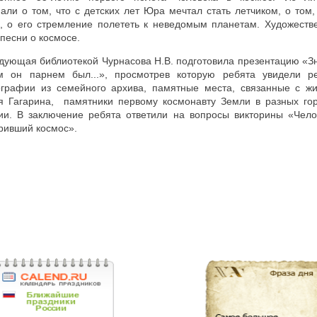
али о том, что с детских лет Юра мечтал стать летчиком, о том, 
ь, о его стремление полететь к неведомым планетам. Художеств
песни о космосе.
дующая библиотекой Чурнасова Н.В. подготовила презентацию «З
м он парнем был...», просмотрев которую ребята увидели р
графии из семейного архива, памятные места, связанные с ж
 Гагарина, памятники первому космонавту Земли в разных го
ии. В заключение ребята ответили на вопросы викторины «Чело
ривший космос».