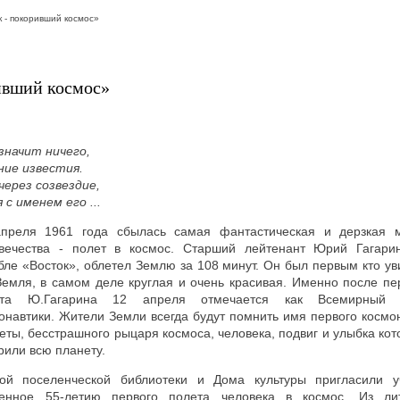
 - покоривший космос»
ивший космос»
значит ничего,
ние известия.
через созвездие,
с именем его ...
преля 1961 года сбылась самая фантастическая и дерзкая 
вечества - полет в космос. Старший лейтенант Юрий Гагари
бле «Восток», облетел Землю за 108 минут. Он был первым кто ув
Земля, в самом деле круглая и очень красивая. Именно после пе
ета Ю.Гагарина 12 апреля отмечается как Всемирный 
онавтики. Жители Земли всегда будут помнить имя первого космо
еты, бесстрашного рыцаря космоса, человека, подвиг и улыбка кот
рили всю планету.
кой поселенческой библиотеки и Дома культуры пригласили 
енное 55-летию первого полета человека в космос. Из лит