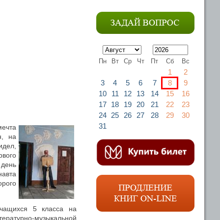
Пн
Вт
Ср
Чт
Пт
Сб
Вс
1
2
3
4
5
6
7
8
9
10
11
12
13
14
15
16
17
18
19
20
21
22
23
24
25
26
27
28
29
30
31
мечта
н, на
идел,
рвого
день
навта
орого
учащихся 5 класса на
ературно-музыкальной