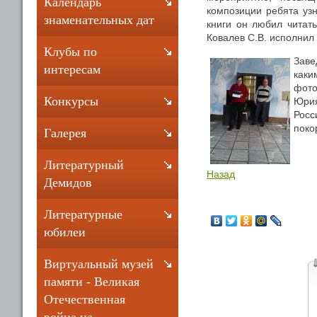
Календарь
композиции ребята узн
знаменательных дат
книги он любил читат
Ковалев С.В. исполнил 
Клубы по
Заве
интересам
каки
фото
Конкурсы
Юрия
Росс
поко
Галерея
Литературный
Назад
Демидов
Литературные
юбилеи
Виртуальный музей
памяти - Великая
Отечественная