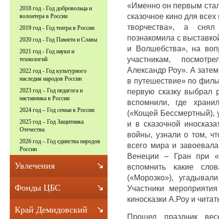
«Именно он первым стал
2018 год - Год добровольца и
сказочное кино для всех
волонтера в России
творчества», а снял 
2019 год - Год театра в России
познакомила с выставко
2020 год - Год Памяти и Славы
и Волшебства», на воп
2021 год - Год науки и
участникам, посмотре
технологий
Александр Роу». А затем
2022 год - Год культурного
наследия народов России
в путешествие» по фильм
первую сказку выбрал 
2023 год – Год педагога и
наставника в России
вспомнили, где храни
2024 год – Год семьи в России
(«Кощей Бессмертный), 
2025 год – Год Защитника
и в сказочной иносказ
Отечества
войны, узнали о том, ч
2026 год – Год единства народов
всего мира и завоевала
России
Венеции – Гран при «
Увлечения
вспомнить какие сло
(«Морозко»), угадывали
Фонды ЦБС
Участники мероприятия
киносказки А.Роу и читать
Край Демидовский
Прошел праздник вес