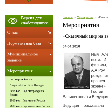
Главная
Мероприятия
«Сказоч
Мероприятия
О нас
«Сказочный мир на э
Нормативная база
04.04.2016
Муниципальное
Имя Але
всем. И
задание
фильмы,
А.А.Ро
Мероприятия
рождени
Бессмертный полк
прошел 
Акция «#Это Наша Победа»
экране»,
Гостей
2015 год - Год литературы в
России
Вавиленкова) и Ведущая 
2016 год - Год кино в России
Ведущая рассказала о
2017 год - Год экологии в России