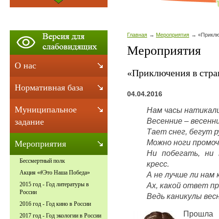
Главная
Мероприятия
«Приклю
Мероприятия
О нас
«Приключения в стра
Нормативная база
04.04.2016
Муниципальное
Нам часы натикали
Весенние – весенн
задание
Тает снег, бегут р
Можно ноги промоч
Мероприятия
Ни побегать, ни 
Бессмертный полк
кресс.
Акция «#Это Наша Победа»
А не лучше ли нам 
Ах, какой ответ пр
2015 год - Год литературы в
России
Ведь каникулы весн
2016 год - Год кино в России
Прошла 
2017 год - Год экологии в России