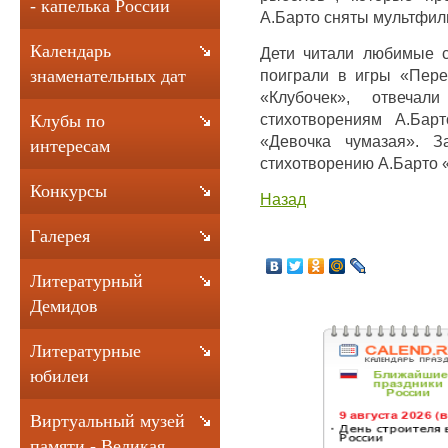
- капелька России
А.Барто сняты мультфил
Календарь
Дети читали любимые с
поиграли в игры «Пере
знаменательных дат
«Клубочек», отвеча
стихотворениям А.Барт
Клубы по
«Девочка чумазая». З
интересам
стихотворению А.Барто 
Конкурсы
Назад
Галерея
Литературный
Демидов
Литературные
юбилеи
Виртуальный музей
памяти - Великая