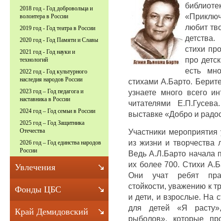
библиоте
2018 год - Год добровольца и
«Приключе
волонтера в России
любит тво
2019 год - Год театра в России
детства.
2020 год - Год Памяти и Славы
стихи про
2021 год - Год науки и
про детск
технологий
есть мно
2022 год - Год культурного
наследия народов России
стихами А.Барто. Берите
узнаете много всего ин
2023 год – Год педагога и
наставника в России
читателями Е.П.Гусев
2024 год – Год семьи в России
выставке «Добро и радос
2025 год – Год Защитника
Участники мероприятия 
Отечества
из жизни и творчества 
2026 год – Год единства народов
России
Ведь А.Л.Барто начала 
их более 700. Стихи А.Б
Увлечения
Они учат ребят прав
стойкости, уважению к т
Фонды ЦБС
и дети, и взрослые. На 
для детей «Я расту»,
Край Демидовский
рыболов», которые пр