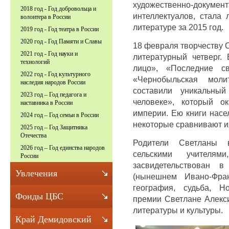
художественно-документ
2018 год - Год добровольца и
интеллектуалов, стала
волонтера в России
литературе за 2015 год.
2019 год - Год театра в России
2020 год - Год Памяти и Славы
18 февраля творчеству 
2021 год - Год науки и
литературный четверг.
технологий
лицо», «Последние св
2022 год - Год культурного
«Чернобыльская мол
наследия народов России
составили уникальный
2023 год – Год педагога и
человеке», который о
наставника в России
империи. Ею книги насе
2024 год – Год семьи в России
некоторые сравнивают их
2025 год – Год Защитника
Отечества
Родители Светланы 
2026 год – Год единства народов
сельскими учителя
России
засвидетельствован в
Увлечения
(нынешнем Ивано-Фран
география, судьба, Н
Фонды ЦБС
премии Светлане Алекси
литературы и культуры.
Край Демидовский