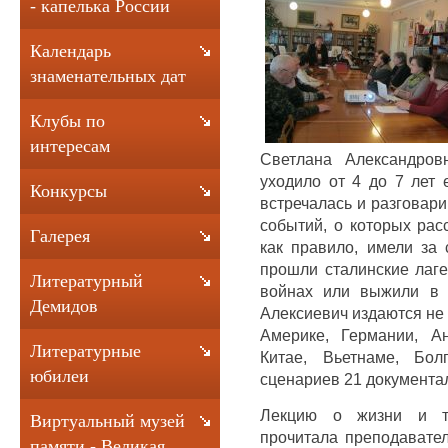
- капелька России
Календарь
знаменательных дат
Клубы по
интересам
Светлана Александров
уходило от 4 до 7 лет 
Конкурсы
встречалась и разговар
событий, о которых рас
Галерея
как правило, имели за 
прошли сталинские лаге
Литературный
войнах или выжили в 
Демидов
Алексиевич издаются не т
Америке, Германии, А
Литературные
Китае, Вьетнаме, Бол
юбилеи
сценариев 21 документа
Лекцию о жизни и тв
Виртуальный музей
прочитала преподават
памяти - Великая