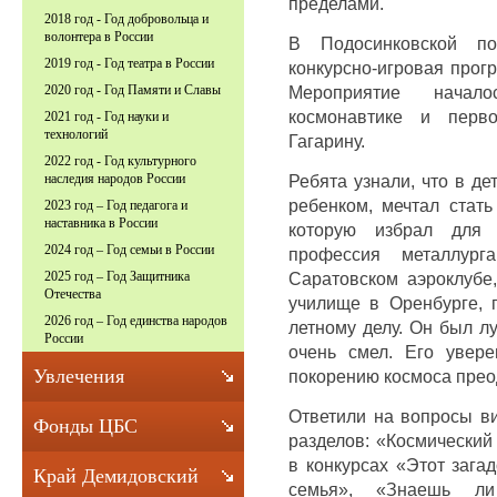
пределами.
2018 год - Год добровольца и
волонтера в России
В Подосинковской по
2019 год - Год театра в России
конкурсно-игровая прог
Мероприятие начал
2020 год - Год Памяти и Славы
космонавтике и пер
2021 год - Год науки и
технологий
Гагарину.
2022 год - Год культурного
Ребята узнали, что в д
наследия народов России
ребенком, мечтал стать
2023 год – Год педагога и
наставника в России
которую избрал для 
2024 год – Год семьи в России
профессия металлур
Саратовском аэроклубе
2025 год – Год Защитника
Отечества
училище в Оренбурге, 
2026 год – Год единства народов
летному делу. Он был л
России
очень смел. Его увере
Увлечения
покорению космоса прео
Ответили на вопросы ви
Фонды ЦБС
разделов: «Космический
в конкурсах «Этот зага
Край Демидовский
семья», «Знаешь ли