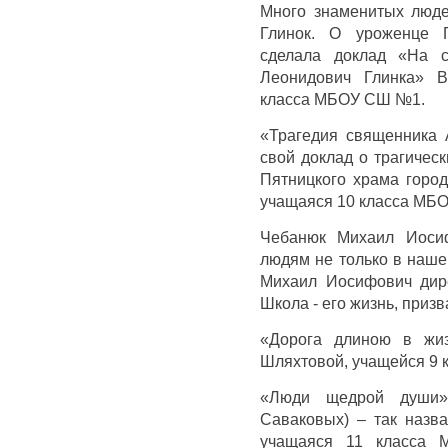
Много знаменитых люде
Глинок. О уроженце П
сделала доклад «На с
Леонидович Глинка» В
класса МБОУ СШ №1.
«Трагедия священника 
свой доклад о трагичес
Пятницкого храма горо
учащаяся 10 класса МБ
Чебанюк Михаил Иосиф
людям не только в нашем
Михаил Иосифович дир
Школа - его жизнь, призв
«Дорога длиною в жиз
Шляхтовой, учащейся 9
«Люди щедрой души»
Саваковых) – так назв
учащаяся 11 класса