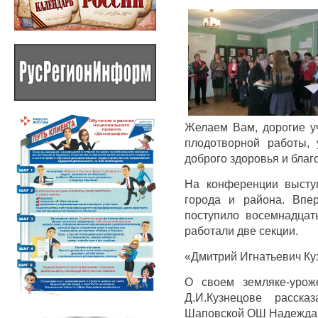
Желаем Вам, дорогие у
плодотворной работы, 
доброго здоровья и благ
На конференции высту
города и района. Впе
поступило восемнадцат
работали две секции.
«Дмитрий Игнатьевич Ку
О своем земляке-урож
Д.И.Кузнецове расск
Шаповской ОШ Надежда 