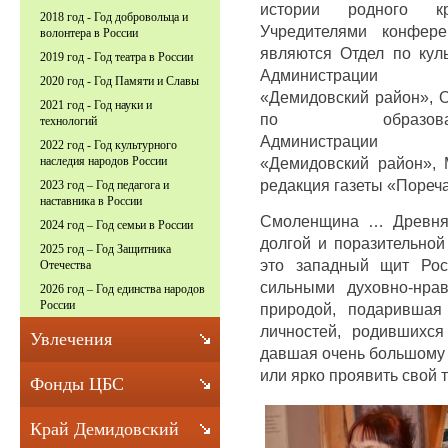
истории родного кр
2018 год - Год добровольца и
Учредителями конфере
волонтера в России
являются Отдел по кул
2019 год - Год театра в России
Администрации
2020 год - Год Памяти и Славы
«Демидовский район», 
2021 год - Год науки и
по образова
технологий
Администрации
2022 год - Год культурного
«Демидовский район»,
наследия народов России
редакция газеты «Пореч
2023 год – Год педагога и
наставника в России
Смоленщина … Древняя
2024 год – Год семьи в России
долгой и поразительной
2025 год – Год Защитника
это западный щит Рос
Отечества
сильными духовно-нра
2026 год – Год единства народов
России
природой, подарившая
личностей, родившихс
Увлечения
давшая очень большому 
или ярко проявить свой 
Фонды ЦБС
Край Демидовский