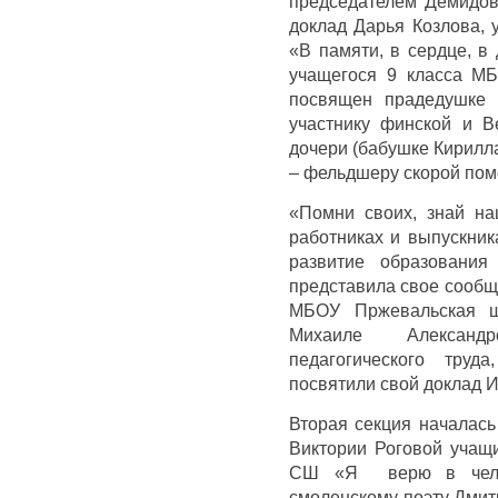
председателем Демидовс
доклад Дарья Козлова,
«В памяти, в сердце, в
учащегося 9 класса 
посвящен прадедушке 
участнику финской и В
дочери (бабушке Кирилл
– фельдшеру скорой пом
«Помни своих, знай на
работниках и выпускник
развитие образования
представила свое сообщ
МБОУ Пржевальская ш
Михаиле Александ
педагогического труд
посвятили свой доклад И
Вторая секция началась
Виктории Роговой учащ
СШ «Я верю в челов
смоленскому поэту Дмит