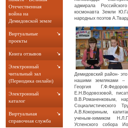
адмирала Российског
Отечественная
космонавта Земли Ю.Гаг
война на
народных поэтов А.Твард
Демидовской земле
Виртуальные
проекты
Книга отзывов
Электронный
читальный зал
Демидовский район- эт
нашими земляками – 
(Периодика онлайн)
Георгия Г.Ф.Федор
Е.Н.Водовозовой, пис
Электронный
В.В.Романенковым, н
каталог
Социалистического Тр
А.В.Кокориным, капит
Виртуальная
ученым-химиком Н.Л.
справочная служба
Успенского собора 