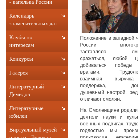
- капелька России
Календарь
знаменательных дат
Клубы по
Положение в западной 
России многокра
интересам
заставляло смо
сражаться, любой ц
Конкурсы
добиваться победы
врагами. Трудолю
Галерея
взаимная выручк
поддержка, доб
Литературный
душевный настрой, ред
Демидов
отличают смолян.
Литературные
На Смоленщине родили
юбилеи
деятели науки и куль
военных подвигах, труде
Виртуальный музей
гордостью мы произ
полководца екатерин
памяти - Великая