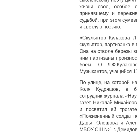
жизни свое, особое о
принявшему и пережив
судьбой, при этом суме
и светлую поэзию.
«Скульптор Кулакова 
скульптор, партизанка в
Она на стволе березы в
ним партизаны произнос
боем. О Л.Ф.Кулако
Музыкантов, учащийся 1
По улице, на которой н
Коля Кудряшов, в бу
сотрудник журнала «Нау
газет. Николай Михайло
и посвятил ей трогат
«Пожизненный солдат по
Дарья Олешова и Ален
МБОУ СШ №1 г. Демидов