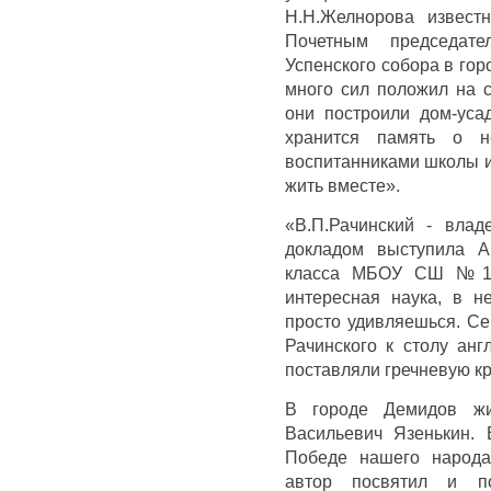
Н.Н.Желнорова извест
Почетным председат
Успенского собора в гор
много сил положил на с
они построили дом-уса
хранится память о н
воспитанниками школы и
жить вместе».
«В.П.Рачинский - вла
докладом выступила А
класса МБОУ СШ №1 г
интересная наука, в н
просто удивляешься. Сей
Рачинского к столу анг
поставляли гречневую кр
В городе Демидов жи
Васильевич Язенькин. 
Победе нашего народа
автор посвятил и п