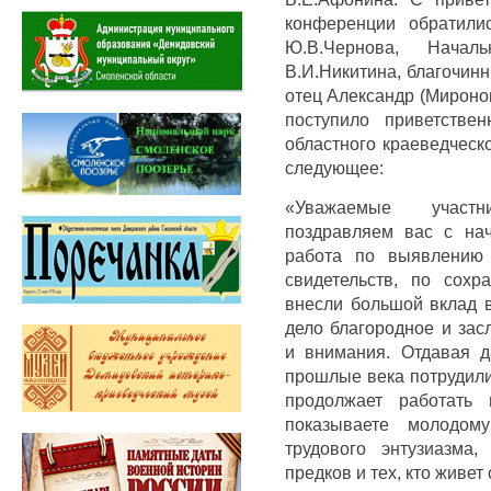
конференции обратили
Ю.В.Чернова, Нача
В.И.Никитина, благочин
отец Александр (Мироно
поступило приветстве
областного краеведческ
следующее:
«Уважаемые участн
поздравляем вас с на
работа по выявлению 
свидетельств, по сох
внесли большой вклад 
дело благородное и за
и внимания. Отдавая 
прошлые века потрудили
продолжает работать
показываете молодом
трудового энтузиазма
предков и тех, кто живет