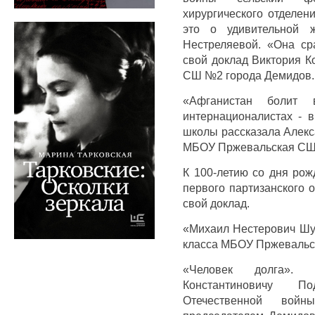
хирургического отделен
это о удивительной 
Нестреляевой. «Она ср
свой доклад Виктория К
СШ №2 города Демидов.
«Афганистан болит
интернационалистах - 
школы рассказала Алекс
МБОУ Пржевальская СШ
К 100-летию со дня рож
первого партизанского 
свой доклад.
«Михаил Нестерович Шу
класса МБОУ Пржевальс
«Человек долга». 
Константиновичу П
Отечественной вой