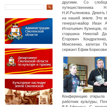
другими. Со слобо
путешественника 
Н.И.Рыленкова. Девять 
на нашей земле. Это м
генерал-майор Иван А
Игнатьевич Кузнецов, п
старшина Николай Да
Егорович Кондратенко
Моисеенко, капитан П
сержант Ефим Борисови
Конференцию открыла 
работник культуры, По
В.Е.Афонина. С приве