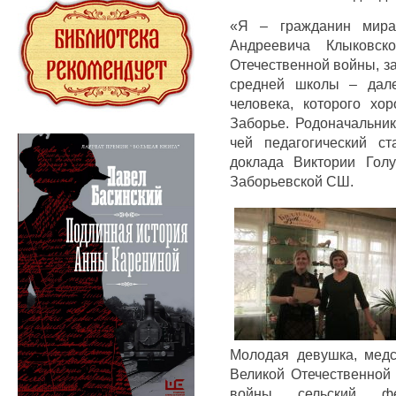
«Я – гражданин мира
Андреевича Клыковско
Отечественной войны, з
средней школы – дале
человека, которого хо
Заборье. Родоначальник
чей педагогический с
доклада Виктории Гол
Заборьевской СШ.
Молодая девушка, медс
Великой Отечественной
войны сельский фе