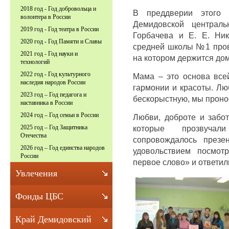
2018 год - Год добровольца и
В преддверии этого д
волонтера в России
Демидовской централь
2019 год - Год театра в России
Горбачева и Е. Е. Ник
2020 год - Год Памяти и Славы
средней школы №1 пров
2021 год - Год науки и
на котором держится дом
технологий
2022 год - Год культурного
Мама – это основа все
наследия народов России
гармонии и красоты. Лю
2023 год – Год педагога и
бескорыстную, мы проно
наставника в России
2024 год – Год семьи в России
Любви, доброте и забо
которые прозвуча
2025 год – Год Защитника
Отечества
сопровождалось презе
2026 год – Год единства народов
удовольствием посмот
России
первое слово» и ответил
Увлечения
Фонды ЦБС
Край Демидовский