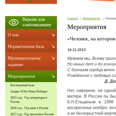
Главная
Мероприятия
«Челове
Мероприятия
О нас
«Человек, на которо
Нормативная база
18.11.2013
Муниципальное
Мужаем мы. Всему прихо
Но юных лет и до кончи
задание
С биеньем сердца вечно 
Рожденное с любовью сл
Мероприятия
Д. Даж
Бессмертный полк
Нет, наверное, ни одно
Акция «#Это Наша Победа»
матери. В России он б
2015 год - Год литературы в
Б.Н.Ельциным в 1998 
России
воскресенье ноября, во
2016 год - Год кино в России
и их бескорыстной жертв
2017 год - Год экологии в России