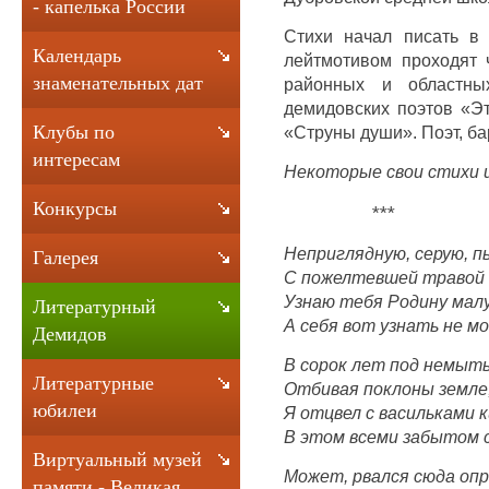
- капелька России
Стихи начал писать в
Календарь
лейтмотивом проходят 
знаменательных дат
районных и областны
демидовских поэтов «Эт
Клубы по
«Струны души». Поэт, ба
интересам
Некоторые свои стихи и
Конкурсы
***
Неприглядную, серую, п
Галерея
С пожелтевшей травой 
Узнаю тебя Родину мал
Литературный
А себя вот узнать не мо
Демидов
В сорок лет под немыт
Литературные
Отбивая поклоны земле
юбилеи
Я отцвел с васильками 
В этом всеми забытом с
Виртуальный музей
Может, рвался сюда оп
памяти - Великая