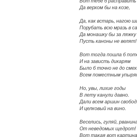
Вот тебе б расправить 
Да верхом бы на козе,
Да, как встарь, нагою 
Порубать всю мразь в с
Да монашку бы за ляжку 
Пусть каноны не велят!
Вот тогда пошла б пот
И на зависть дикарям
Было б точно не до смех
Всем поместным упыря
Но, увы, лихие годы
В лету канули давно.
Дали всем аршин свобо
И целковый на вино.
Веселись, гуляй, рванина
От неведомых щедрот!
Вот такая вот картина