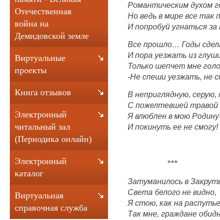
Романтическим духом г
Отечественная
Но ведь в мире все так 
война на
И попробуй угнаться за 
Демидовской земле
Все прошло… Годы сдел
И пора уезжать из глуши
Виртуальные
Только шепчет мне голо
проекты
-Не спеши уезжать, не
Книга отзывов
В неприглядную, серую, 
С пожелтевшей травой н
Электронный
Я влюблен в мою Родину
читальный зал
И покинуть ее не смогу!
(Периодика онлайн)
Электронный
***
каталог
Затуманилось в Закруть
Света белого не видно,
Виртуальная
Я стою, как на распутье
справочная служба
Так мне, граждане обидн