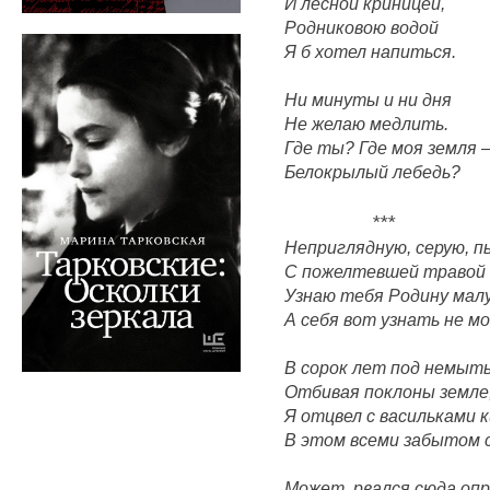
И лесной криницей,
Родниковою водой
Я б хотел напиться.
Ни минуты и ни дня
Не желаю медлить.
Где ты? Где моя земля 
Белокрылый лебедь?
***
Неприглядную, серую, п
С пожелтевшей травой 
Узнаю тебя Родину мал
А себя вот узнать не мо
В сорок лет под немыт
Отбивая поклоны земле
Я отцвел с васильками 
В этом всеми забытом с
Может, рвался сюда оп