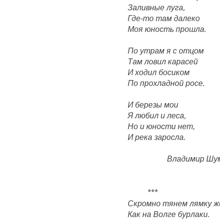
Заливные луга,
Где-то там далеко
Моя юность прошла.
По утрам я с отцом
Там ловил карасей
И ходил босиком
По прохладной росе.
И березы мои
Я любил и леса,
Но и юности нет,
И река заросла.
Владимир Шу
***
Скромно тянем лямку ж
Как на Волге бурлаки.