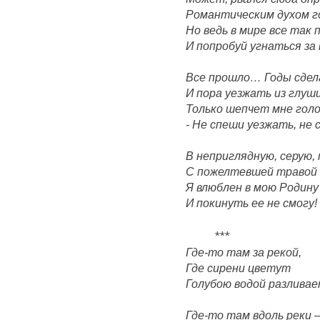
Романтическим духом г
Но ведь в мире все так 
И попробуй угнаться за 
Все прошло… Годы сдел
И пора уезжать из глуши
Только шепчет мне голо
- Не спеши уезжать, не
В неприглядную, серую, 
С пожелтевшей травой н
Я влюблен в мою Родину
И покинуть ее не смогу!
***
Где-то там за рекой,
Где сирени цветут
Голубою водой разливае
Где-то там вдоль реки 