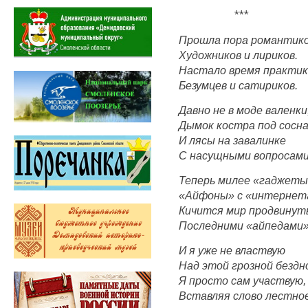
***
Прошла пора романтико
Художников и лириков.
Настало время практик
Безумцев и сатириков.
Давно не в моде валенки
Дымок костра под сосн
И лясы на завалинке
С насущными вопросами
Теперь милее «гаджеты
«Айфоны» с «интернет
Кичится мир продвину
Последними «айпедами»
И я уже не властвую
Над этой грозной бездн
Я просто сам участвую,
Вставляя слово лестное