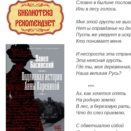
Словно в былине послов
Или в лесу голоса.
Мне этой грусти не выс
Нет ы оправданье ни дн
Пусть же уверует в иск
Кто понимает меня.
И неспроста эта стран
Эта неясная грусть.
Где ты, моя деревянная
Наша великая Русь?
***
Ах, как хочется опять
На родную землю:
В лес, в березовую рать,
Что до слез приемлю.
С обветшалою избой