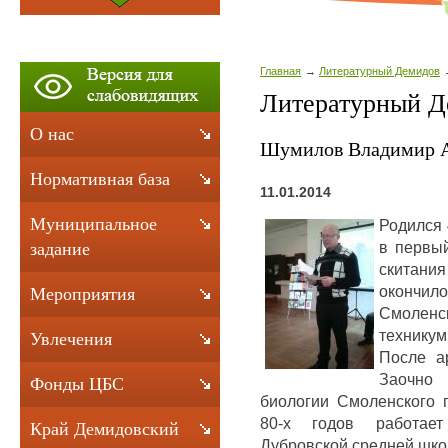
Главная
Литературный Демидов
Литературный Д
О нас
Шумилов Владимир А
Нормативная база
11.01.2014
Муниципальное
Родился 
в первый
задание
скитан
окончило
Мероприятия
Смолен
технику
Увлечения
После а
Заочно 
Фонды ЦБС
биологии Смоленского п
80-х годов работае
Край Демидовский
Дубровской средней шко