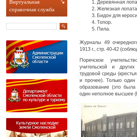
Виртуальная
1. Деревянная лопа
2. Железная лопата
справочная служба
3. Бидон для кероси
4. Топор.
5. Пила.
Журналы 49 очередног
1913 г., стр. 40-42 (соб
Поречское учительст
учительской и других
трудовой среды (кресть
и прочее). Только один
образование (это была 
один неполное высшее (В