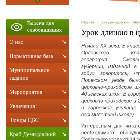
Главная
Край Демидовский - капе
Урок длиною в ц
О нас
Начало
XX
века. B
книге
Орловского Крат
Нормативная база
география Смоле
губернии,
изданной
в
Муниципальное
году» говорилось, ч
задание
Поречском уезде был
церковно-приходские ш
Мероприятия
40 земских школ. В город
церковно-приходские и 
Увлечения
и городское училище
восьмилетней школе).
Фонды ЦБС
Интересным для читате
необходимого обору
Край Демидовский
Поречского уезда от 24 с