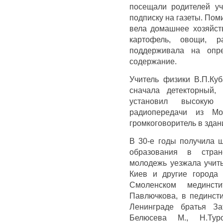
посещали родителей уч
подписку на га­зеты. Пом
вела домашнее хозяйст
картофель, овощи, 
поддерживала на опр
содержание.
Учитель физики В.П.Ку
сначала детекторный,
установил высокую
радиопередачи из Мо
громкоговоритель в здан
В 30-е годы получила 
образования в стран
молодежь уезжала учить
Киев и другие города
Смоленском мединсти
Павлючкова, в пединсти
Ленинграде братья За
Белюсева М., Н.Туро