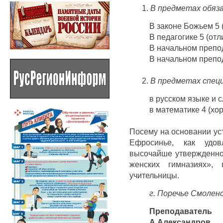
В предметах обяз
В законе Божьем 5 
В педагогике 5 (отл
В начальном препод
В начальном препо
В предметах спец
в русском языке и с
в математике 4 (хо
Посему на основании ус
Ефросинье, как удов
высочайше утвержденно
женских гимназиях», 
учительницы.
г. Поречье Смоленс
Преподавател
А.Александров.