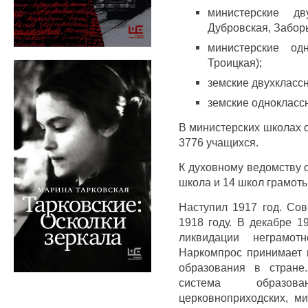
министерские дв
Дубровская, Заборь
министерские од
Троицкая);
земские двухклассн
земские одноклассн
В министерских школах о
3776 учащихся.
К духовному ведомству 
школа и 14 школ грамоты
Наступил 1917 год. Сов
1918 году. В декабре 1
ликвидации неграмот
Наркомпрос принимает 
образования в стране
система образов
церковноприходских, ми