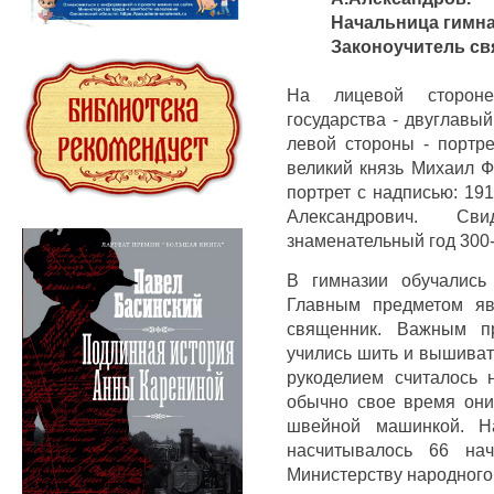
Начальница гимна
Законоучитель св
На лицевой стороне
государства - двуглавы
левой стороны - портре
великий князь Михаил Ф
портрет с надписью: 19
Александрович. С
знаменательный год 300
В гимназии обучались
Главным пред­метом я
священник. Важным пр
учились шить и вышивать
рукоделием считалось 
обычно свое время они
швейной машинкой. Н
насчитывалось 66 нач
Министерству народного