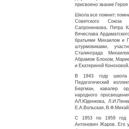
присвоено звание Героя
Школа все помнит: помн
Советского Союза 
Сапроненкова. Петра К
Вячеслава Ардаматского
братьями Михаилом и Г
штурмовиками, учас
Сталинграда Михаило
Абрамом Блохом, Мари
и Екатериной Коноховой
В 1943 году школа 
Педагогический колле
Бергман, кавалер ор
народного просвещени
АЛ.Юденкова, Л.И.Пенки
Е.А.Вольская, В.Ф.Михай
С 1953 по 1959 год 
Антонович Жаров. Его у