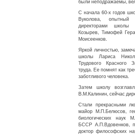
были неподражаемы, вел
С начала 60-х годов шк
Вуколова, опытный 
директорами школы 
Козырев, Тимофей Гер
Моисеенков.
Яркой личностью, замеч
школы Лариса Никол
Трудового Красного З
труда. Ее помнят как тре
заботливого человека.
Затем школу возглавл
В.М.Калинин, сейчас дир
Стали прекрасными лю
майор М.П.Белюсов, ге
биологических наук М
БССР А.П.Вдовенков, 
доктор философских нау