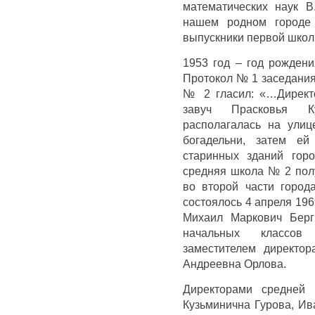
математических наук В
нашем родном городе 
выпускники первой школ
1953 год – год рожден
Протокол № 1 заседания
№ 2 гласил: «…Директо
завуч Прасковья К
располагалась на ули
богадельни, затем е
старинных зданий гор
средняя школа № 2 полу
во второй части город
состоялось 4 апреля 196
Михаил Маркович Берг
начальных классов
заместителем директо
Андреевна Орлова.
Директорами средней
Кузьминична Гурова, Ив