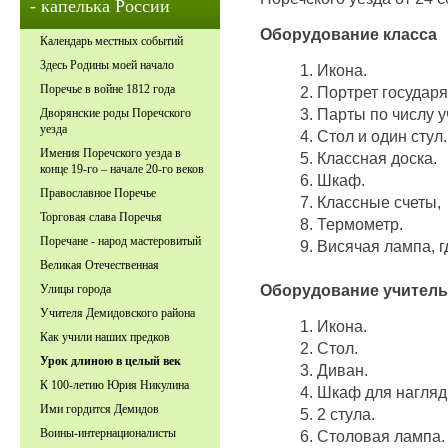
- капелька России
Оборудование класса
Календарь местных событий
Здесь Родины моей начало
1. Икона.
Поречье в войне 1812 года
2. Портрет государя
3. Парты по числу у
Дворянские роды Поречского
уезда
4. Стол и один стул.
Имения Поречского уезда в
5. Классная доска.
конце 19-го – начале 20-го веков
6. Шкаф.
Православное Поречье
7. Классные счеты,
Торговая слава Поречья
8. Термометр.
Поречане - народ мастеровитый
9. Висячая лампа, г
Великая Отечественная
Оборудование учитель
Улицы города
Учителя Демидовского района
1. Икона.
Как учили наших предков
2. Стол.
Урок длиною в целый век
3. Диван.
К 100-летию Юрия Никулина
4. Шкаф для нагляд
Ими гордится Демидов
5. 2 стула.
Воины-интернационалисты
6. Столовая лампа.