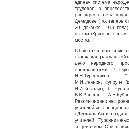
единая система народн
трудовая, а впоследст
расширена сеть нача
Демидове (так теперь с
20 декабря 1918 года
школы (Кривоносовская,
моста).
В Гаю открылось ремесл
окончания гражданской 
дело народного про
преподаватели: В.П.Куб
Н.Н.Туровников, С.
М.И.Иванов, супруги За
И.И.Зезюлин, Т.Е.Чуваш
В.В.Зверев, А.Н.Куб
Революционно настроенн
учителей-интернациона
г.Демидов было создано 
учителей Туровниковы
энтузиазмом. Они заним