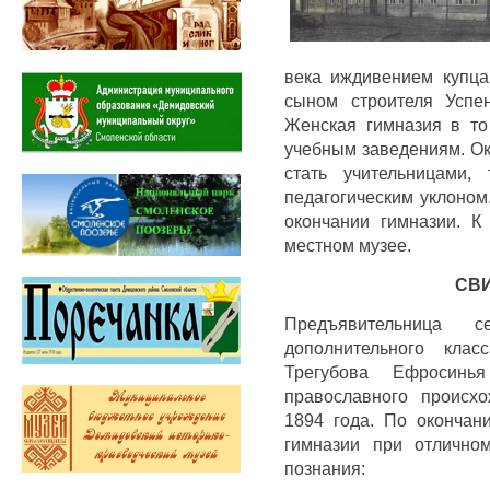
века иждивением купц
сыном строителя Успе
Женская гимназия в т
учебным заведениям. Ок
стать учительницами,
педагогическим уклоном
окончании гимназии. К
местном музее.
СВ
Предъявительница с
дополнительного клас
Трегубова Ефросинь
православного происх
1894 года. По окончан
гимназии при отлично
познания: