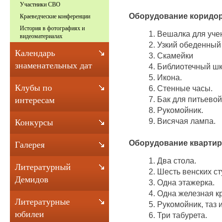
Участники СВО
Оборудование коридо
Краеведческие конференции
История в фотографиях и
1. Вешалка для уче
видеоматериалах
2. Узкий обеденный
Календарь
3. Скамейки
знаменательных дат
4. Библиотечный ш
5. Икона.
Клубы по
6. Стенные часы.
7. Бак для питьевой
интересам
8. Рукомойник.
9. Висячая лампа.
Конкурсы
Оборудование квартир
Галерея
1. Два стола.
Литературный
2. Шесть венских ст
Демидов
3. Одна этажерка.
4. Одна железная к
Литературные
5. Рукомойник, таз 
юбилеи
6. Три табурета.