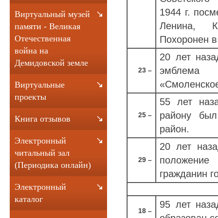
1944 г. пос
Виртуальный музей
Ленина, Кр
памяти - Великая
Отечественная
Похоронен в
война на
20 лет наза
Демидовской земле
эмблема 
23 –
«Смоленское
Виртуальные
проекты
55 лет наз
району был
25 –
Книга отзывов
район.
Электронный
20 лет наз
читальный зал
положени
29 –
(Периодика онлайн)
гражданин г
Электронный
каталог
95 лет наза
18 –
образован с