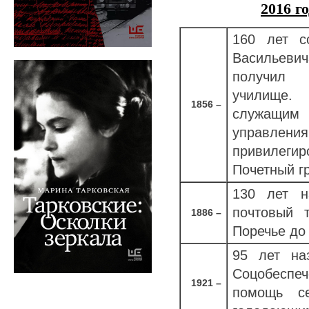
2016 г
160 лет с
Васильеви
получил 
училище.
1856 –
служащим 
управле
привилеги
Почетный г
130 лет н
почтовый 
1886 –
Поречье до
95 лет на
Соцобеспе
1921 –
помощь с