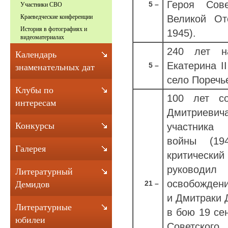
Героя Сове
5 –
Участники СВО
Великой От
Краеведческие конференции
История в фотографиях и
1945).
видеоматериалах
240 лет на
Календарь
Екатерина I
5 –
знаменательных дат
село Поречье
Клубы по
100 лет с
интересам
Дмитриев
Конкурсы
участника
войны (19
Галерея
критичес
руководи
Литературный
освобождени
21 –
Демидов
и Дмитраки 
Литературные
в бою 19 се
юбилеи
Советского