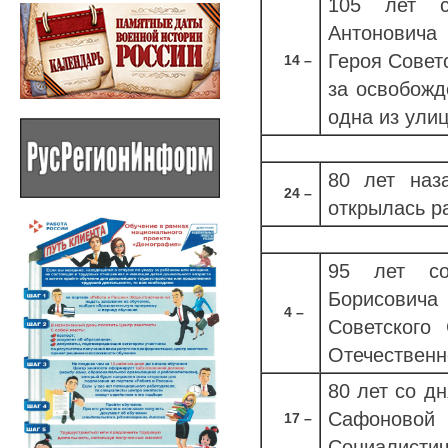
105 лет с
Антоновича
Героя Совет
14 –
за освобожд
одна из улиц
80 лет наз
24 –
открылась р
95 лет с
Борисовича
4 –
Советского
Отечественн
80 лет со д
Сафонов
17 –
Социалистиче