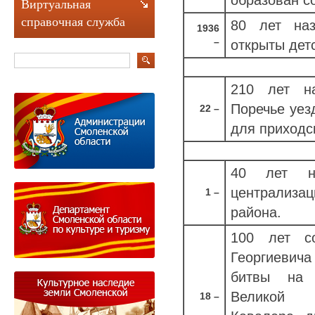
Виртуальная
справочная служба
80 лет на
1936
–
открыты дет
210 лет на
Поречье уез
22 –
для приходс
40 лет на
централиза
1 –
района.
100 лет с
Георгиевича
битвы на 
Великой 
18 –