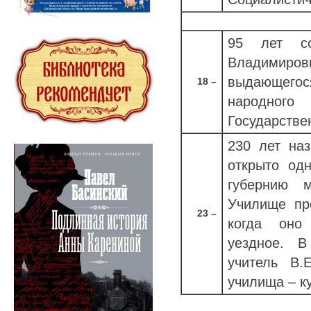
95 лет с
Владимиро
выдающег
18 –
народного 
Государстве
230 лет на
открыто од
губернию 
Училище пр
23 –
когда оно
уездное. В
учитель В.
училища – к