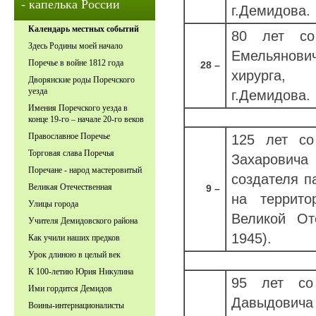
- капелька России
г.Демидова.
Календарь местных событий
80 лет со
Здесь Родины моей начало
Емельянови
Поречье в войне 1812 года
28 –
хирурга, 
Дворянские роды Поречского
уезда
г.Демидова.
Имения Поречского уезда в
конце 19-го – начале 20-го веков
Православное Поречье
125 лет со
Торговая слава Поречья
Захарович
Поречане - народ мастеровитый
создателя п
Великая Отечественная
9 –
на террит
Улицы города
Великой От
Учителя Демидовского района
1945).
Как учили наших предков
Урок длиною в целый век
К 100-летию Юрия Никулина
95 лет со
Ими гордится Демидов
Давыдовича
Воины-интернационалисты