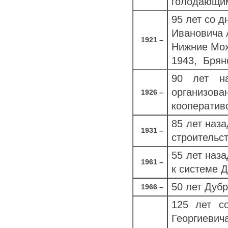
голодающи
95 лет со 
Ивановича 
1921 –
Нижние Мох
1943, Брянс
90 лет н
организов
1926 –
кооператив
85 лет наз
1931 –
строительс
55 лет наз
1961
–
к системе 
50 лет Дуб
1966 –
125 лет с
Георгиеви